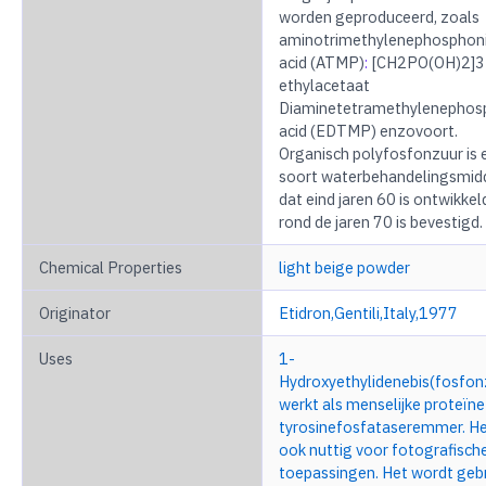
worden geproduceerd, zoals
aminotrimethylenephosphon
acid (ATMP)
:
[CH2PO(OH)2]3
ethylacetaat
Diaminetetramethylenephosp
acid (EDTMP) enzovoort.
Organisch polyfosfonzuur is 
soort waterbehandelingsmid
dat eind jaren 60 is ontwikkel
rond de jaren 70 is bevestigd.
Chemical Properties
light beige powder
Originator
Etidron,Gentili,Italy,1977
Uses
1-
Hydroxyethylidenebis(fosfon
werkt als menselijke proteïne
tyrosinefosfataseremmer. He
ook nuttig voor fotografisch
toepassingen. Het wordt gebr