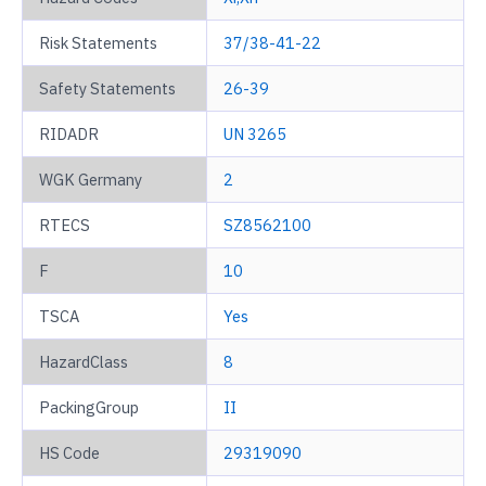
Risk Statements
37/38-41-22
Safety Statements
26-39
RIDADR
UN 3265
WGK Germany
2
RTECS
SZ8562100
F
10
TSCA
Yes
HazardClass
8
PackingGroup
II
HS Code
29319090