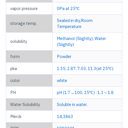
vapor pressure
0Pa at 25℃
Sealed in dry,Room
storage temp.
Temperature
Methanol (Slightly), Water
solubility
(Slightly)
form
Powder
pka
1.35, 2.87, 7.03, 11.3(at 25℃)
color
white
PH
pH (1.7→100, 25℃) : 1.3～1.8
Water Solubility
Soluble in water.
Merck
14,3863