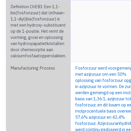
Definition ChEBI: Een 1,1-
bis(fosfonzuur) dat (ethaan-
1,1-diyl)bis(fosfonzuur) is
met een hydroxy-substituent
op de 1-positie. Het remt de
vorming, groei en oplossing
van hydroxyapatietkristallen
door chemisorptie aan
calciumfosfaatoppervlakken.
Manufacturing Process
Fosforzuur werd voorgemen
met azijnzuur om een 50%
oplossing van fosforzuur op
in azijnzuur te vormen. De zu
werden gemengd op een mol
basis van 1,36:1, azijnzuur to
fosforzuur, en dit kwam op e
molprocentuele basis overe
57,6% azijnzuur en 42,4%
fosforzuur. Azijnzuuranhydri
werd continu gedoseerd in ee