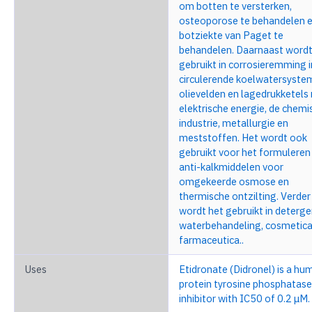
om botten te versterken,
osteoporose te behandelen e
botziekte van Paget te
behandelen. Daarnaast wordt
gebruikt in corrosieremming i
circulerende koelwatersyste
olievelden en lagedrukketels
elektrische energie, de chemi
industrie, metallurgie en
meststoffen. Het wordt ook
gebruikt voor het formuleren
anti-kalkmiddelen voor
omgekeerde osmose en
thermische ontzilting. Verder
wordt het gebruikt in deterge
waterbehandeling, cosmetica
farmaceutica..
Uses
Etidronate (Didronel) is a hu
protein tyrosine phosphatase
inhibitor with IC50 of 0.2 μM.