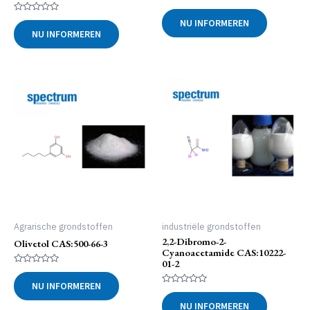
Gewaardeerd
0
Gewaardeerd
NU INFORMEREN
uit
0
NU INFORMEREN
5
uit
5
Agrarische grondstoffen
industriële grondstoffen
2,2-Dibromo-2-
Olivetol CAS:500-66-3
Cyanoacetamide CAS:10222-
01-2
Gewaardeerd
0
NU INFORMEREN
uit
Gewaardeerd
5
0
NU INFORMEREN
uit