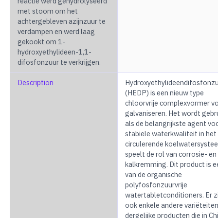
reactie werd gehydrolyseerd
met stoom om het
achtergebleven azijnzuur te
verdampen en werd laag
gekookt om 1-
hydroxyethylideen-1,1-
difosfonzuur te verkrijgen.
Description
Hydroxyethylideendifosfonz
(HEDP) is een nieuw type
chloorvrije complexvormer v
galvaniseren. Het wordt gebr
als de belangrijkste agent vo
stabiele waterkwaliteit in het
circulerende koelwatersyste
speelt de rol van corrosie- en
kalkremming. Dit product is e
van de organische
polyfosfonzuurvrije
watertabletconditioners. Er zi
ook enkele andere variëteite
dergelijke producten die in Ch