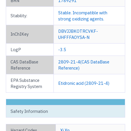
BRN
1789291
Stable. Incompatible with
Stability:
strong oxidizing agents.
DBVJJBKOTRCVKF-
InChIKey
UHFFFAOYSA-N
LogP
-3.5
CAS DataBase
2809-21-4(CAS DataBase
Reference
Reference)
EPA Substance
Etidronic acid (2809-21-4)
Registry System
Safety Information
Hazard Codes
Xi,Xn