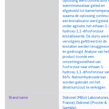
oplossing werd continu door
warmtewisselaar geleid en
afgekoeld tot kamertempera
waarna de oplossing continu 
een kristallisator werd geleid
onder agitatie, het ethaan-1-
hydroxy-1,1-difosfonzuur
kristalliseerde. De slurry werd
vervolgens gefiltreerd en de
kristallen werden teruggewo
en gedroogd. Analyse van he
product toonde een
omzettingssnelheid van
fosforzuur naar ethaan-1-
hydroxy-1,1-difosfonzuur va
86%. Natriumhydroxide kan
worden gebruikt om het
dinatriumzout te verkrijgen.
Brand name
Didronel (Millot Laboratories,
France); Didronel (Procter &
Gamble).