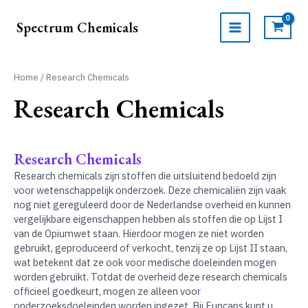
Ga
naar
Spectrum Chemicals
de
MAIN
inhoud
MENU
Home
/ Research Chemicals
Research Chemicals
Research Chemicals
Research chemicals zijn stoffen die uitsluitend bedoeld zijn
voor wetenschappelijk onderzoek. Deze chemicaliën zijn vaak
nog niet gereguleerd door de Nederlandse overheid en kunnen
vergelijkbare eigenschappen hebben als stoffen die op Lijst I
van de Opiumwet staan. Hierdoor mogen ze niet worden
gebruikt, geproduceerd of verkocht, tenzij ze op Lijst II staan,
wat betekent dat ze ook voor medische doeleinden mogen
worden gebruikt. Totdat de overheid deze research chemicals
officieel goedkeurt, mogen ze alleen voo
r
onderzoeksdoeleinden worden ingezet. Bij Funcaps kunt u