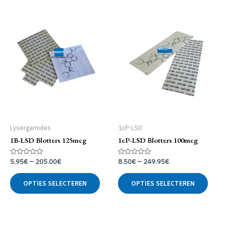
Lysergamides
1cP-LSD
1B-LSD Blotters 125mcg
1cP-LSD Blotters 100mcg
Gewaardeerd
Gewaardeerd
5.95
€
–
205.00
€
8.50
€
–
249.95
€
0
0
uit
uit
Dit
Dit
5
5
OPTIES SELECTEREN
OPTIES SELECTEREN
product
produ
heeft
heeft
meerdere
meer
variaties.
variat