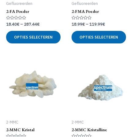
Gefluoreerden
Gefluoreerden
2-FA Poeder
2-FMA Poeder
Gewaardeerd
Gewaardeerd
18.40
€
–
287.44
€
18.99
€
–
119.99
€
0
0
uit
uit
Dit
Dit
5
5
OPTIES SELECTEREN
OPTIES SELECTEREN
product
produ
heeft
heeft
meerdere
meer
variaties.
variat
Deze
Deze
optie
optie
kan
kan
gekozen
geko
worden
word
op
op
de
de
productpagina
produ
2-MMC
2-MMC
2-MMC Kristal
2-MMC Kristalline