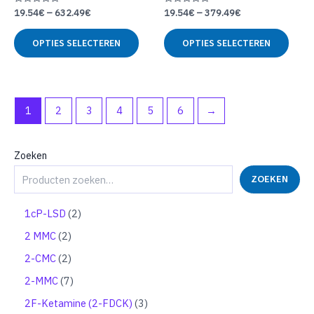
Gewaardeerd
Gewaardeerd
19.54
€
–
632.49
€
19.54
€
–
379.49
€
0
0
uit
uit
Dit
Dit
5
5
OPTIES SELECTEREN
OPTIES SELECTEREN
product
produ
heeft
heeft
meerdere
meer
variaties.
variat
Deze
Deze
1
2
3
4
5
6
→
optie
optie
kan
kan
gekozen
geko
Zoeken
worden
word
op
op
ZOEKEN
de
de
productpagina
produ
2
1cP-LSD
2
p
2
2 MMC
2
r
p
o
2
2-CMC
2
r
d
p
o
7
2-MMC
7
u
r
d
p
c
o
3
2F-Ketamine (2-FDCK)
3
u
r