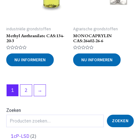
industriële grondstoffen
Agrarische grondstoffen
Methyl Anthranilate CAS:134-
MONOCAPRYLIN
20-3
CAS:26402-26-6
Gewaardeerd
Gewaardeerd
0
0
NU INFORMEREN
NU INFORMEREN
uit
uit
5
5
1
2
→
Zoeken
ZOEKEN
2
1cP-LSD
2