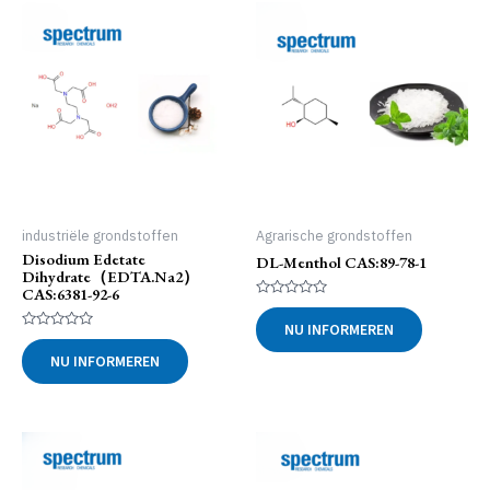
industriële grondstoffen
Agrarische grondstoffen
Disodium Edetate
DL-Menthol CAS:89-78-1
Dihydrate（EDTA.Na2）
CAS:6381-92-6
Gewaardeerd
0
NU INFORMEREN
uit
Gewaardeerd
5
0
NU INFORMEREN
uit
5