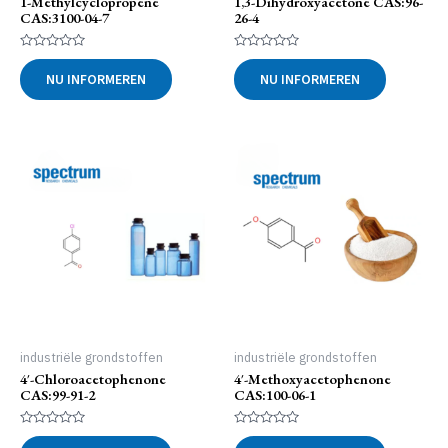
1-Methylcyclopropene
1,3-Dihydroxyacetone CAS:96-
CAS:3100-04-7
26-4
Gewaardeerd
Gewaardeerd
0
0
NU INFORMEREN
NU INFORMEREN
uit
uit
5
5
industriële grondstoffen
industriële grondstoffen
4′-Chloroacetophenone
4′-Methoxyacetophenone
CAS:99-91-2
CAS:100-06-1
Gewaardeerd
Gewaardeerd
0
0