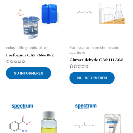
industriële grondstoffen
Katalysatoren en chemische
additieven
Fosforzuur CAS:7664-38-2
Glutaraldehyde CAS:111-30-8
Gewaardeerd
0
Gewaardeerd
NU INFORMEREN
uit
0
NU INFORMEREN
5
uit
5