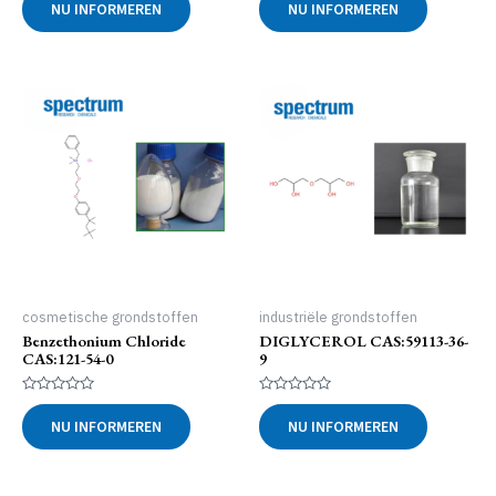
NU INFORMEREN
NU INFORMEREN
uit
uit
5
5
cosmetische grondstoffen
industriële grondstoffen
Benzethonium Chloride
DIGLYCEROL CAS:59113-36-
CAS:121-54-0
9
Gewaardeerd
Gewaardeerd
0
0
NU INFORMEREN
NU INFORMEREN
uit
uit
5
5