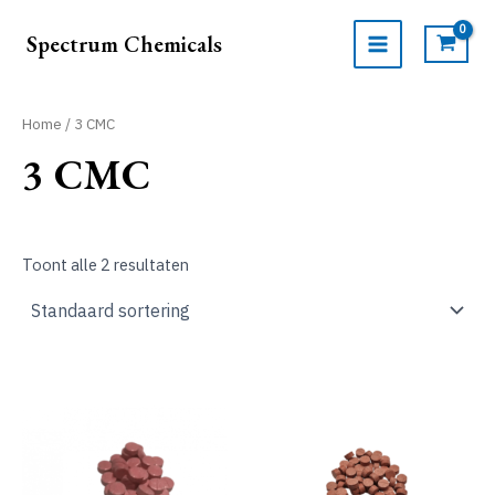
Ga
naar
Spectrum Chemicals
de
MAIN
inhoud
MENU
Home
/ 3 CMC
3 CMC
Toont alle 2 resultaten