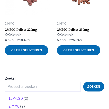
2 MMC
2 MMC
2MMC Pellets 220mg
2MMC Pellets 250mg
Gewaardeerd
Gewaardeerd
4.59
€
–
218.49
€
5.35
€
–
275.94
€
0
0
uit
uit
Dit
Dit
5
5
OPTIES SELECTEREN
OPTIES SELECTEREN
product
produ
heeft
heeft
meerdere
meer
variaties.
variat
Deze
Deze
optie
optie
Zoeken
kan
kan
ZOEKEN
gekozen
geko
worden
word
op
op
2
1cP-LSD
2
de
de
p
2
2 MMC
2
productpagina
produ
r