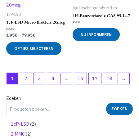
Deze
Deze
Agrarische grondstoffen
optie
optie
1cP-LSD
1H-Benzotriazole CAS:95-14-7
kan
kan
1cP-LSD Micro Blotters 20mcg
gekozen
geko
worden
word
Gewaardeerd
0
NU INFORMEREN
op
op
Gewaardeerd
1.95
€
–
79.95
€
uit
0
5
de
de
uit
Dit
5
productpagina
produ
OPTIES SELECTEREN
product
heeft
meerdere
variaties.
Deze
1
2
3
4
…
16
17
18
→
optie
kan
gekozen
Zoeken
worden
op
ZOEKEN
de
productpagina
2
1cP-LSD
2
p
2
2 MMC
2
r