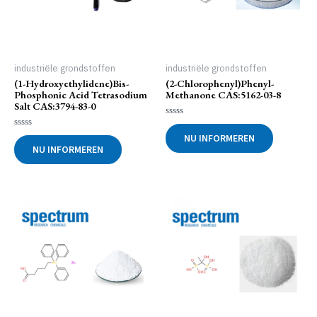
industriële grondstoffen
industriële grondstoffen
(1-Hydroxyethylidene)bis-
(2-Chlorophenyl)phenyl-
Phosphonic Acid Tetrasodium
Methanone CAS:5162-03-8
Salt CAS:3794-83-0
Gewaardeerd
0
Gewaardeerd
NU INFORMEREN
uit
0
NU INFORMEREN
5
uit
5