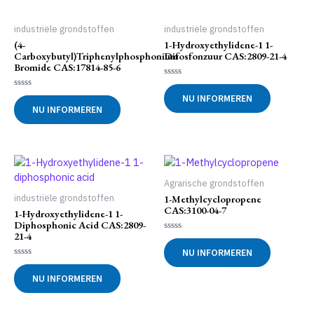
industriële grondstoffen
industriële grondstoffen
(4-
1-Hydroxyethylidene-1 1-
Carboxybutyl)triphenylphosphonium
Difosfonzuur CAS:2809-21-4
Bromide CAS:17814-85-6
Gewaardeerd
0
Gewaardeerd
NU INFORMEREN
uit
0
NU INFORMEREN
5
uit
5
Agrarische grondstoffen
1-Methylcyclopropene
industriële grondstoffen
CAS:3100-04-7
1-Hydroxyethylidene-1 1-
Diphosphonic Acid CAS:2809-
21-4
Gewaardeerd
0
NU INFORMEREN
uit
5
Gewaardeerd
0
NU INFORMEREN
uit
5