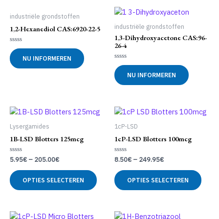
industriële grondstoffen
industriële grondstoffen
1,2-Hexanediol CAS:6920-22-5
1,3-Dihydroxyacetone CAS:96-
26-4
Gewaardeerd
0
NU INFORMEREN
uit
Gewaardeerd
5
0
NU INFORMEREN
uit
5
Lysergamides
1cP-LSD
1B-LSD Blotters 125mcg
1cP-LSD Blotters 100mcg
Gewaardeerd
Gewaardeerd
5.95
€
–
205.00
€
8.50
€
–
249.95
€
0
0
uit
uit
Dit
Dit
5
5
OPTIES SELECTEREN
OPTIES SELECTEREN
product
produ
heeft
heeft
meerdere
meer
variaties.
variat