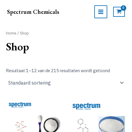
Ga
naar
Spectrum Chemicals
de
MAIN
inhoud
MENU
Home
/ Shop
Shop
Resultaat 1–12 van de 215 resultaten wordt getoond