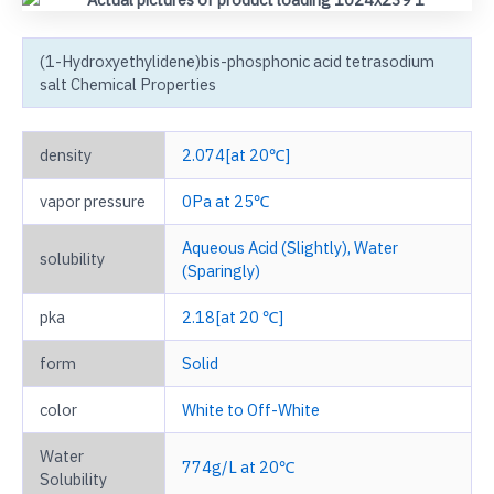
(1-Hydroxyethylidene)bis-phosphonic acid tetrasodium
salt Chemical Properties
density
2.074[at 20℃]
vapor pressure
0Pa at 25℃
Aqueous Acid (Slightly), Water
solubility
(Sparingly)
pka
2.18[at 20 ℃]
form
Solid
color
White to Off-White
Water
774g/L at 20℃
Solubility