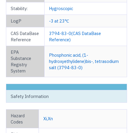
Stability:
Hygroscopic
LogP
-3 at 23℃
CAS DataBase
3794-83-0(CAS DataBase
Reference
Reference)
EPA
Phosphonic acid, (1-
Substance
hydroxyethylidene)bis-, tetrasodium
Registry
salt (3794-83-0)
System
Safety Information
Hazard
Xi,Xn
Codes