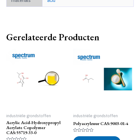
materials
acid
Gerelateerde Producten
industriële grondstoffen
industriële grondstoffen
Acrylic Acid-Hydroxypropyl
Polyacrylzuur CAS:9003-01-4
Acrylate Copolymer
CAS:55719-33-0
Gewaardeerd
0