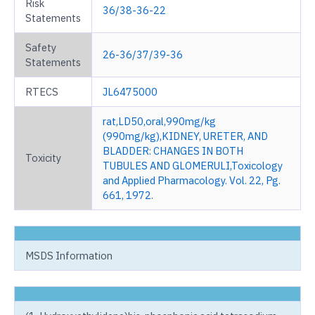
Risk
36/38-36-22
Statements
Safety
26-36/37/39-36
Statements
RTECS
JL6475000
rat,LD50,oral,990mg/kg
(990mg/kg),KIDNEY, URETER, AND
BLADDER: CHANGES IN BOTH
Toxicity
TUBULES AND GLOMERULI,Toxicology
and Applied Pharmacology. Vol. 22, Pg.
661, 1972.
MSDS Information