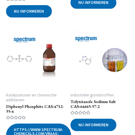
NU INFORMEREN
uit
Gewaardeerd
5
0
NU INFORMEREN
uit
5
Katalysatoren en chemische
industriële grondstoffen
additieven
Tolytriazole Sodium Salt
Diphenyl Phosphite CAS:4712-
CAS:64665-57-2
55-4
Gewaardeerd
0
Gewaardeerd
NU INFORMEREN
uit
0
HTTPS://WWW.SPECTRUM-
5
uit
CHEMICALS.COM/VRAAG-
5