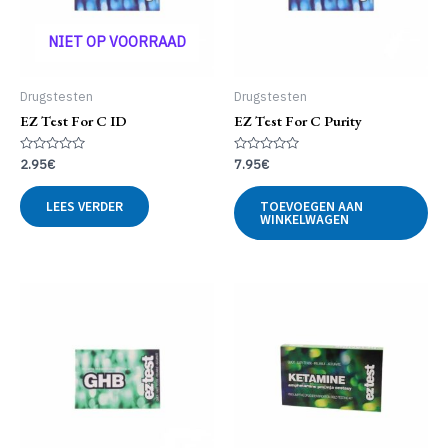
NIET OP VOORRAAD
Drugstesten
Drugstesten
EZ Test For C ID
EZ Test For C Purity
Gewaardeerd
Gewaardeerd
2.95
€
7.95
€
0
0
uit
uit
5
5
LEES VERDER
TOEVOEGEN AAN
WINKELWAGEN