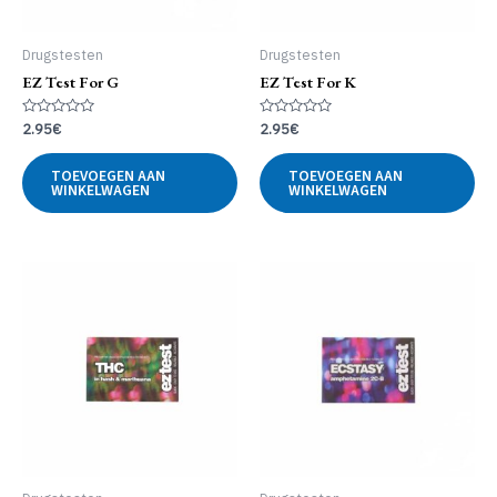
Drugstesten
Drugstesten
EZ Test For G
EZ Test For K
Gewaardeerd
Gewaardeerd
2.95
€
2.95
€
0
0
uit
uit
5
5
TOEVOEGEN AAN
TOEVOEGEN AAN
WINKELWAGEN
WINKELWAGEN