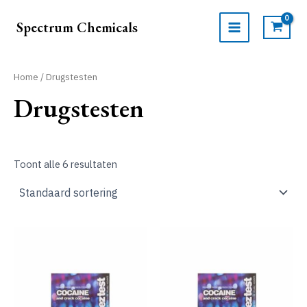
Ga
naar
Spectrum Chemicals
de
MAIN
inhoud
MENU
Home
/ Drugstesten
Drugstesten
Toont alle 6 resultaten