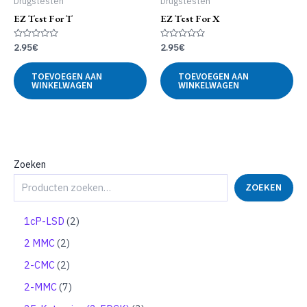
Drugstesten
Drugstesten
EZ Test For T
EZ Test For X
Gewaardeerd
Gewaardeerd
2.95
€
2.95
€
0
0
uit
uit
5
5
TOEVOEGEN AAN
TOEVOEGEN AAN
WINKELWAGEN
WINKELWAGEN
Zoeken
ZOEKEN
2
1cP-LSD
2
p
2
2 MMC
2
r
p
o
2
2-CMC
2
r
d
p
o
7
2-MMC
7
u
r
d
p
c