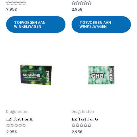
Gewaardeerd
Gewaardeerd
7.95
€
2.95
€
0
0
uit
uit
5
5
TOEVOEGEN AAN
TOEVOEGEN AAN
WINKELWAGEN
WINKELWAGEN
Drugstesten
Drugstesten
EZ Test For K
EZ Test For G
Gewaardeerd
Gewaardeerd
2.95
€
2.95
€
0
0