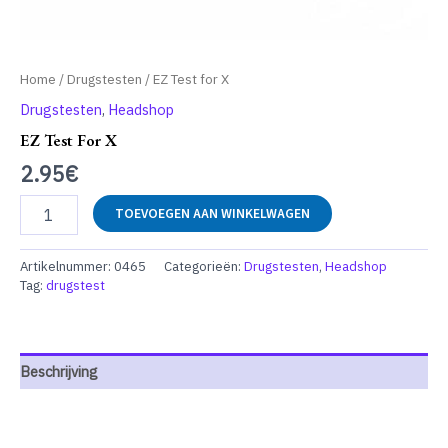
Home
/
Drugstesten
/ EZ Test for X
Drugstesten
,
Headshop
EZ Test For X
2.95
€
EZ
TOEVOEGEN AAN WINKELWAGEN
Test
for
X
Artikelnummer:
0465
Categorieën:
Drugstesten
,
Headshop
aantal
Tag:
drugstest
Beschrijving