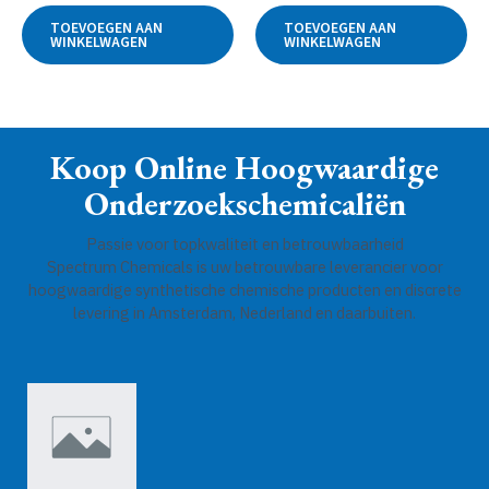
uit
uit
5
5
TOEVOEGEN AAN
TOEVOEGEN AAN
WINKELWAGEN
WINKELWAGEN
Koop Online Hoogwaardige
Onderzoekschemicaliën
Passie voor topkwaliteit en betrouwbaarheid
Spectrum Chemicals is uw betrouwbare leverancier voor
hoogwaardige synthetische chemische producten en discrete
levering in Amsterdam, Nederland en daarbuiten.