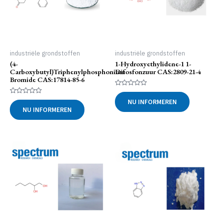
industriële grondstoffen
industriële grondstoffen
(4-
1-Hydroxyethylidene-1 1-
Carboxybutyl)triphenylphosphonium
Difosfonzuur CAS:2809-21-4
Bromide CAS:17814-85-6
Gewaardeerd
0
Gewaardeerd
NU INFORMEREN
uit
0
NU INFORMEREN
5
uit
5