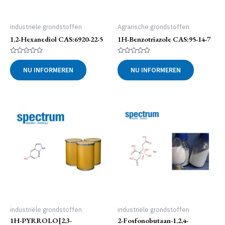
industriële grondstoffen
Agrarische grondstoffen
1,2-Hexanediol CAS:6920-22-5
1H-Benzotriazole CAS:95-14-7
Gewaardeerd
Gewaardeerd
0
0
NU INFORMEREN
NU INFORMEREN
uit
uit
5
5
industriële grondstoffen
industriële grondstoffen
1H-PYRROLO[2,3-
2-Fosfonobutaan-1,2,4-