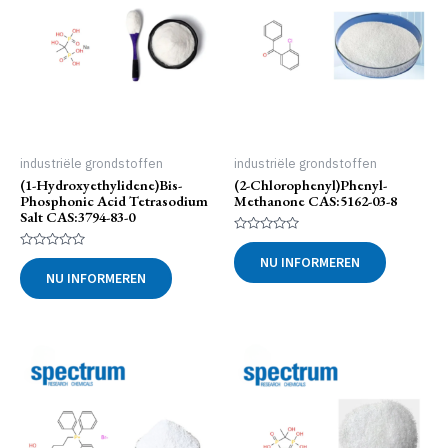
industriële grondstoffen
industriële grondstoffen
(1-Hydroxyethylidene)bis-
(2-Chlorophenyl)phenyl-
Phosphonic Acid Tetrasodium
Methanone CAS:5162-03-8
Salt CAS:3794-83-0
Gewaardeerd
0
Gewaardeerd
NU INFORMEREN
uit
0
NU INFORMEREN
5
uit
5