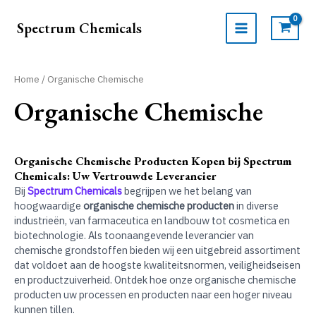
Ga
naar
Spectrum Chemicals
de
MAIN
inhoud
MENU
Home
/ Organische Chemische
Organische Chemische
Organische Chemische Producten Kopen bij Spectrum
Chemicals: Uw Vertrouwde Leverancier
Bij
Spectrum Chemicals
begrijpen we het belang van
hoogwaardige
organische chemische producten
in diverse
industrieën, van farmaceutica en landbouw tot cosmetica en
biotechnologie. Als toonaangevende leverancier van
chemische grondstoffen bieden wij een uitgebreid assortiment
dat voldoet aan de hoogste kwaliteitsnormen, veiligheidseisen
en productzuiverheid. Ontdek hoe onze organische chemische
producten uw processen en producten naar een hoger niveau
kunnen tillen.