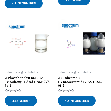
LEES VERDER
uit
0
NU INFORMEREN
5
uit
5
industriële grondstoffen
industriële grondstoffen
2-Phosphonobutane-1,2,4-
2,2-Dibromo-2-
Tricarboxylic Acid CAS:37971-
Cyanoacetamide CAS:10222-
36-1
01-2
Gewaardeerd
Gewaardeerd
0
0
LEES VERDER
NU INFORMEREN
uit
uit
5
5