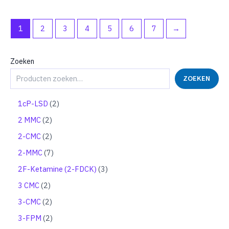
1
2
3
4
5
6
7
→
Zoeken
ZOEKEN
2
1cP-LSD
2
p
2
2 MMC
2
r
p
o
2
2-CMC
2
r
d
p
o
7
2-MMC
7
u
r
d
p
c
o
3
2F-Ketamine (2-FDCK)
3
u
r
t
d
p
c
o
2
3 CMC
2
e
u
r
t
d
p
n
c
o
2
3-CMC
2
e
u
r
t
d
p
n
c
o
2
3-FPM
2
e
u
r
t
d
p