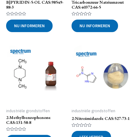
B]PYRIDIN-5-OL CAS:98549-
Tricarbonzuur Natriumzout
88-3
CAS:40372-66-5
Gewaardeerd
Gewaardeerd
0
0
NU INFORMEREN
NU INFORMEREN
uit
uit
5
5
industriële grondstoffen
industriële grondstoffen
2-Methylbenzophenone
2-Nitroimidazole CAS:527-73-1
CAS:131-58-8
Gewaardeerd
0
Gewaardeerd