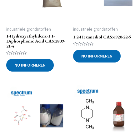
industriële grondstoffen
industriële grondstoffen
1-Hydroxyethylidene-1 1-
1,2-Hexanediol CAS:6920-22-5
Diphosphonic Acid CAS:2809-
21-4
Gewaardeerd
0
NU INFORMEREN
uit
Gewaardeerd
5
0
NU INFORMEREN
uit
5