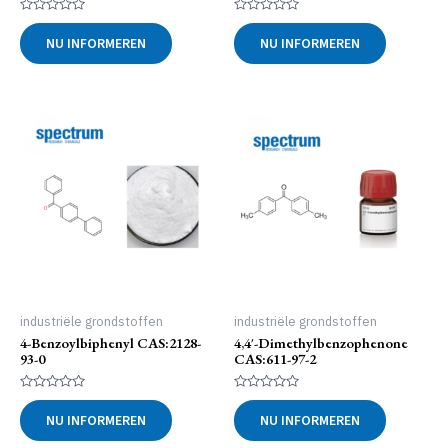
Gewaardeerd
Gewaardeerd
0
0
NU INFORMEREN
NU INFORMEREN
uit
uit
5
5
industriële grondstoffen
industriële grondstoffen
4-Benzoylbiphenyl CAS:2128-
4,4′-Dimethylbenzophenone
93-0
CAS:611-97-2
Gewaardeerd
Gewaardeerd
0
0
NU INFORMEREN
NU INFORMEREN
uit
uit
5
5