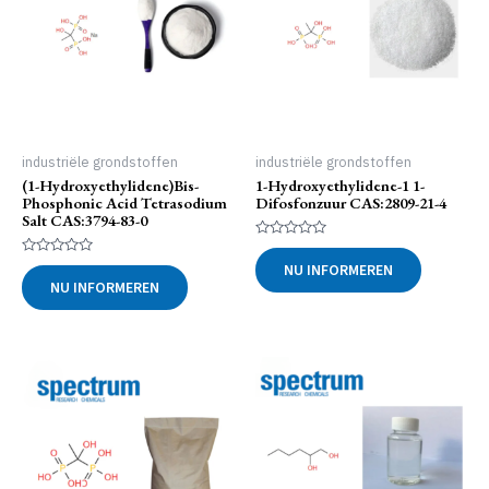
industriële grondstoffen
industriële grondstoffen
(1-Hydroxyethylidene)bis-
1-Hydroxyethylidene-1 1-
Phosphonic Acid Tetrasodium
Difosfonzuur CAS:2809-21-4
Salt CAS:3794-83-0
Gewaardeerd
0
Gewaardeerd
NU INFORMEREN
uit
0
NU INFORMEREN
5
uit
5