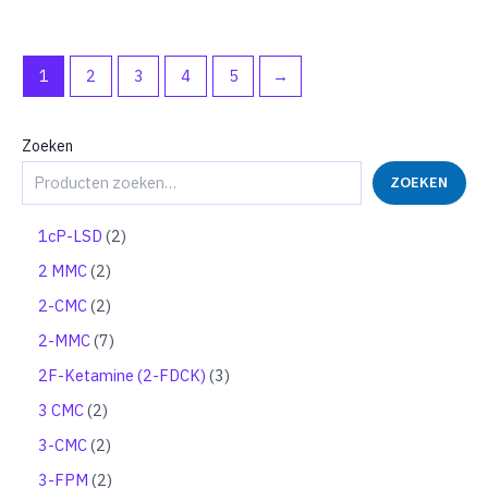
1
2
3
4
5
→
Zoeken
ZOEKEN
2
1cP-LSD
2
p
2
2 MMC
2
r
p
o
2
2-CMC
2
r
d
p
o
7
2-MMC
7
u
r
d
p
c
o
3
2F-Ketamine (2-FDCK)
3
u
r
t
d
p
c
o
2
3 CMC
2
e
u
r
t
d
p
n
c
o
2
3-CMC
2
e
u
r
t
d
p
n
c
o
2
3-FPM
2
e