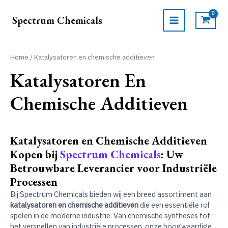
Ga
naar
Spectrum Chemicals
de
MAIN
inhoud
MENU
Home
/ Katalysatoren en chemische additieven
Katalysatoren En
Chemische Additieven
Katalysatoren en Chemische Additieven
Kopen bij
Spectrum Chemicals
: Uw
Betrouwbare Leverancier voor Industriële
Processen
Bij Spectrum Chemicals bieden wij een breed assortiment aan
katalysatoren en chemische additieven
die een essentiële rol
spelen in de moderne industrie. Van chemische syntheses tot
het versnellen van industriële processen, onze hoogwaardige