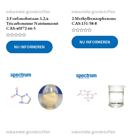
industriële grondstoffen
industriële grondstoffen
2-Fosfonobutaan-1,2,4-
2-Methylbenzophenone
Tricarbonzuur Natriumzout
CAS:131-58-8
CAS:40372-66-5
Gewaardeerd
0
Gewaardeerd
NU INFORMEREN
uit
0
NU INFORMEREN
5
uit
5
industriële grondstoffen
industriële grondstoffen