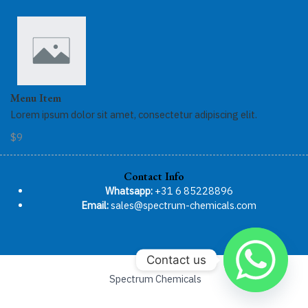
Menu Item
Lorem ipsum dolor sit amet, consectetur adipiscing elit.
$9
Contact Info
Whatsapp:
+31 6 85228896
Email:
sales@spectrum-chemicals.com
Contact us
Spectrum Chemicals