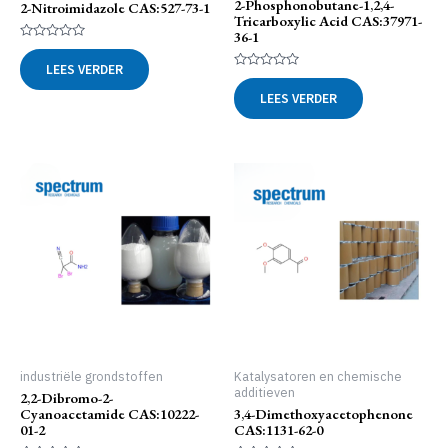
2-Phosphonobutane-1,2,4-
2-Nitroimidazole CAS:527-73-1
Tricarboxylic Acid CAS:37971-
36-1
Gewaardeerd
0
LEES VERDER
uit
Gewaardeerd
5
0
LEES VERDER
uit
5
industriële grondstoffen
Katalysatoren en chemische
additieven
2,2-Dibromo-2-
Cyanoacetamide CAS:10222-
3,4-Dimethoxyacetophenone
01-2
CAS:1131-62-0