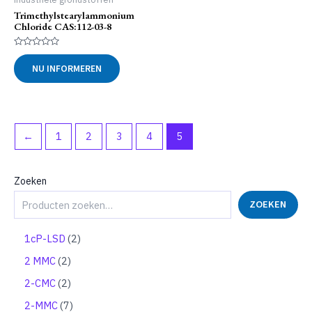
Trimethylstearylammonium
Chloride CAS:112-03-8
Gewaardeerd
0
NU INFORMEREN
uit
5
←
1
2
3
4
5
Zoeken
ZOEKEN
2
1cP-LSD
2
p
2
2 MMC
2
r
p
o
2
2-CMC
2
r
d
p
o
7
2-MMC
7
u
r