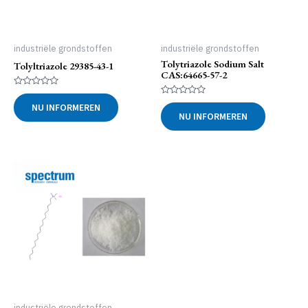
industriële grondstoffen
industriële grondstoffen
Tolytriazole Sodium Salt
Tolyltriazole 29385-43-1
CAS:64665-57-2
Gewaardeerd
0
Gewaardeerd
NU INFORMEREN
uit
0
NU INFORMEREN
5
uit
5
industriële grondstoffen