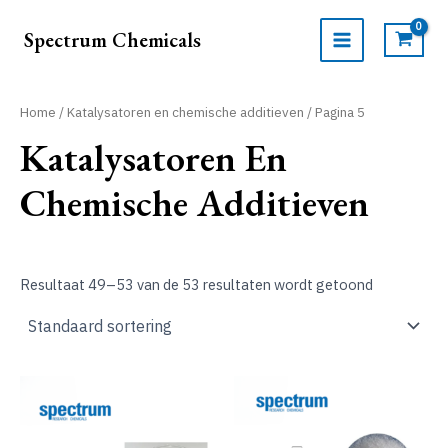
Ga
naar
Spectrum Chemicals
de
MAIN
inhoud
MENU
Home
/
Katalysatoren en chemische additieven
/ Pagina 5
Katalysatoren En
Chemische Additieven
Resultaat 49–53 van de 53 resultaten wordt getoond