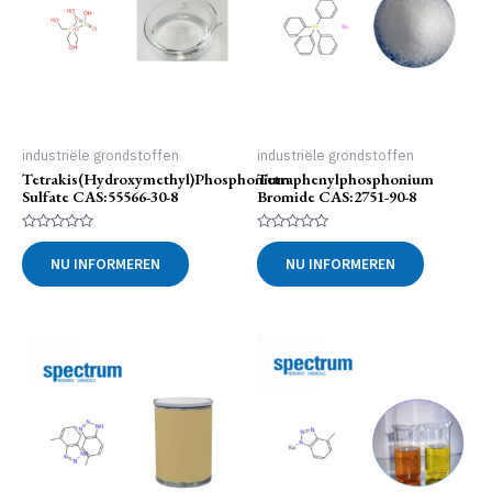
industriële grondstoffen
industriële grondstoffen
Tetrakis(hydroxymethyl)phosphonium
Tetraphenylphosphonium
Sulfate CAS:55566-30-8
Bromide CAS:2751-90-8
Gewaardeerd
Gewaardeerd
0
0
NU INFORMEREN
NU INFORMEREN
uit
uit
5
5