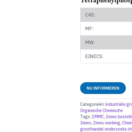
CAS:
MF:
MW:
EINECS:
NU INFORMEREN
Categorieën:
industriële g
Organische Chemische
Tags:
2MMC
,
2mmc bestell
3mmc
,
2mmc werking
,
Chem
groothandel onderzoeks che