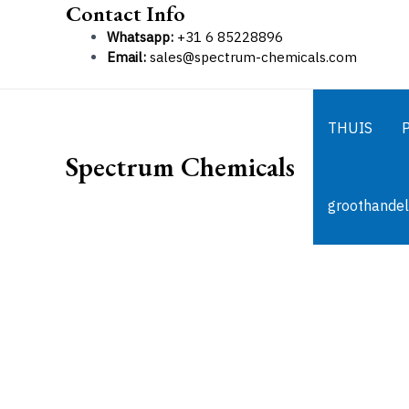
Contact Info
Ga
naar
Whatsapp:
+31 6 85228896
de
Email:
sales@spectrum-chemicals.com
inhoud
THUIS
Spectrum Chemicals
groothandel