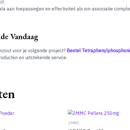
bt
.
cala aan toepassingen en effectiviteit als ion-associatie com
ide Vandaag
zout voor je volgende project?
Bestel Tetraphenylphosphon
oducten en uitstekende service.
ten
2 MMC