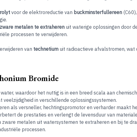
rolyt
voor de elektroreductie van
buckminsterfullereen
(C60),
ie.
zware metalen te extraheren
uit waterige oplossingen door d
riële processen te verwijderen.
 verwijderen van
technetium
uit radioactieve afvalstromen, wat 
phonium Bromide
 water, waardoor het nuttig is in een breed scala aan chemisch
t veelzijdigheid in verschillende oplossingssystemen.
eren als versneller, hechtingspromotor en verharder maakt he
etert de prestaties en verlengt de levensduur van materiale
zware metalen uit watersystemen te extraheren en bij te drag
ndustriële processen.