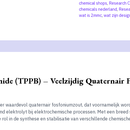
chemical shops
,
Research C
chemicals nederland
,
Resea
wat is 2mmc
,
wat zijn desi
de (TPPB) – Veelzijdig Quaternair F
er waardevol quaternair fosfoniumzout, dat voornamelijk wordt
d elektrolyt bij elektrochemische processen. Met een breed s
ol in de synthese en stabilisatie van verschillende chemisch