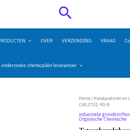
Zoeken
PRODUCTEN
OVER
VERZENDING
VRAAG
Co
 onderzoeks chemicaliën leverancier
Home
/
Katalysatoren en 
CAS:2751-90-8
industriële grondstoffen
Organische Chemische
Tetraphenylphos