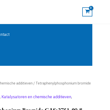
ntact
chemische additieven
/ Tetraphenylphosphonium bromide
,
Katalysatoren en chemische additieven
,
phonium Bromide CAS:2751-90-8