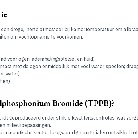
ie
een droge, inerte atmosfeer bij kamertemperatuur om afbraak
luiten om vochtopname te voorkomen.
end voor ogen, ademhalingsstelsel en huid)
contact met de ogen onmiddellijk met veel water spoelen; dra
oor water)
ffen)
ylphosphonium Bromide (TPPB)?
rdt geproduceerd onder strikte kwaliteitscontroles, wat zorgt
 en milieutoepassingen.
e farmaceutische sector, hoogwaardige materialen ontwikkelt o