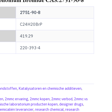
2751-90-8
C24H20BrP
419.29
220-393-4
rondstoffen
,
Katalysatoren en chemische additieven
,
en
,
2mmc ervaring
,
2mmc kopen
,
2mmc verbod
,
2mmc vs
ische laboratorium producten kopen
,
designer drugs
,
micaliën leverancier
,
research chemical
,
research