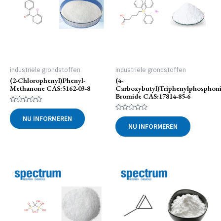
industriële grondstoffen
industriële grondstoffen
(2-Chlorophenyl)phenyl-
(4-
Methanone CAS:5162-03-8
Carboxybutyl)triphenylphosphon
Bromide CAS:17814-85-6
Gewaardeerd
0
Gewaardeerd
NU INFORMEREN
uit
0
NU INFORMEREN
5
uit
5