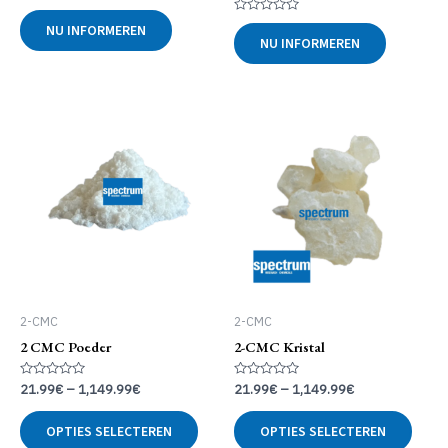
Gewaardeerd
0
Gewaardeerd
NU INFORMEREN
uit
0
NU INFORMEREN
5
uit
5
2-CMC
2-CMC
2 CMC Poeder
2-CMC Kristal
Gewaardeerd
Gewaardeerd
21.99
€
–
1,149.99
€
21.99
€
–
1,149.99
€
0
0
uit
uit
Dit
Dit
5
5
OPTIES SELECTEREN
OPTIES SELECTEREN
product
produ