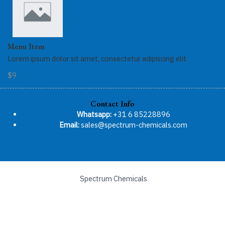
Menu Item
Lorem ipsum dolor sit amet, consectetur adipiscing elit.
$9
Contact Info
Whatsapp:
+31 6 85228896
Email:
sales@spectrum-chemicals.com
Spectrum Chemicals