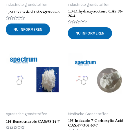
industriële grondstoffen
industriële grondstoffen
1,3-Dihydroxyacetone CAS:96-
1,2-Hexanediol CAS:6920-22-5
26-4
Gewaardeerd
0
Gewaardeerd
NU INFORMEREN
uit
0
NU INFORMEREN
5
uit
5
Agrarische grondstoffen
Medische Grondstoffen
1H-Indazole-7-Carboxylic Acid
1H-Benzotriazole CAS:95-14-7
CAS:677304-69-7