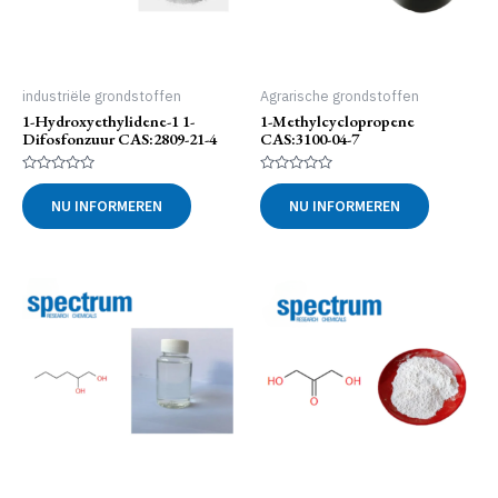
industriële grondstoffen
Agrarische grondstoffen
1-Hydroxyethylidene-1 1-
1-Methylcyclopropene
Difosfonzuur CAS:2809-21-4
CAS:3100-04-7
Gewaardeerd
Gewaardeerd
0
0
NU INFORMEREN
NU INFORMEREN
uit
uit
5
5