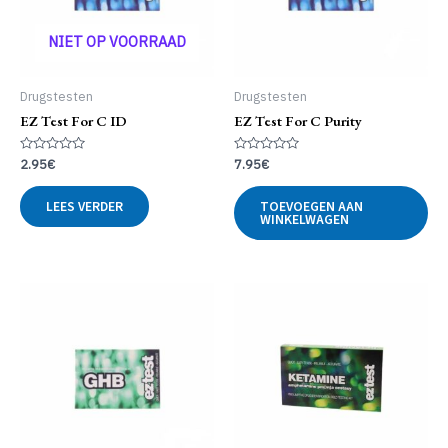
NIET OP VOORRAAD
Drugstesten
Drugstesten
EZ Test For C ID
EZ Test For C Purity
Gewaardeerd
Gewaardeerd
2.95
€
7.95
€
0
0
uit
uit
5
5
LEES VERDER
TOEVOEGEN AAN
WINKELWAGEN