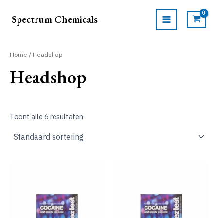
Ga
naar
Spectrum Chemicals
de
MAIN
inhoud
MENU
Home
/ Headshop
Headshop
Toont alle 6 resultaten