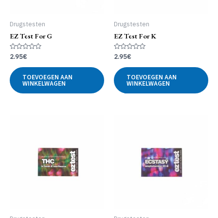
Drugstesten
Drugstesten
EZ Test For G
EZ Test For K
Gewaardeerd
Gewaardeerd
2.95
€
2.95
€
0
0
uit
uit
5
5
TOEVOEGEN AAN
TOEVOEGEN AAN
WINKELWAGEN
WINKELWAGEN