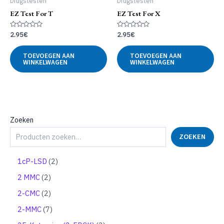
Drugstesten
Drugstesten
EZ Test For T
EZ Test For X
Gewaardeerd
Gewaardeerd
2.95
€
2.95
€
0
0
uit
uit
5
5
TOEVOEGEN AAN
TOEVOEGEN AAN
WINKELWAGEN
WINKELWAGEN
Zoeken
ZOEKEN
2
1cP-LSD
2
p
2
2 MMC
2
r
p
o
2
2-CMC
2
r
d
p
o
7
2-MMC
7
u
r
d
p
c