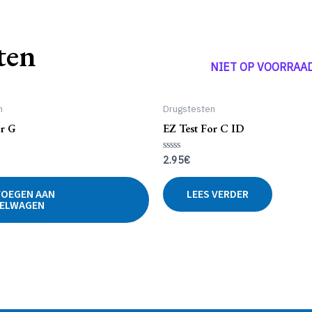
ten
NIET OP VOORRAA
n
Drugstesten
or G
EZ Test For C ID
2.95
€
d
Gewaardeerd
0
uit
5
OEGEN AAN
LEES VERDER
ELWAGEN