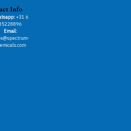
act Info
tsapp:
+31 6
85228896
Email:
es@spectrum-
emicals.com