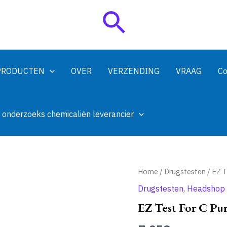
Zoeken
PRODUCTEN
OVER
VERZENDING
VRAAG
Co
 onderzoeks chemicaliën leverancier
Home
/
Drugstesten
/ EZ T
Drugstesten
,
Headshop
EZ Test For C Pur