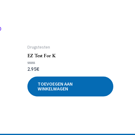
D
Drugstesten
EZ Test For K
2.95
€
Gewaardeerd
0
uit
5
TOEVOEGEN AAN
WINKELWAGEN