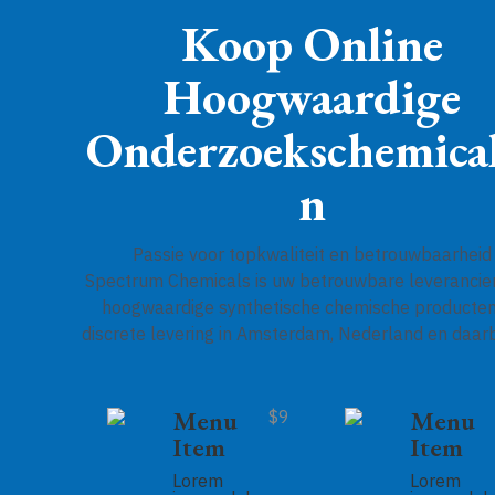
Koop Online
Hoogwaardige
Onderzoekschemical
N
Passie voor topkwaliteit en betrouwbaarheid
Spectrum Chemicals is uw betrouwbare leverancie
hoogwaardige synthetische chemische producte
discrete levering in Amsterdam, Nederland en daarb
Menu
Menu
$9
Item
Item
Lorem
Lorem