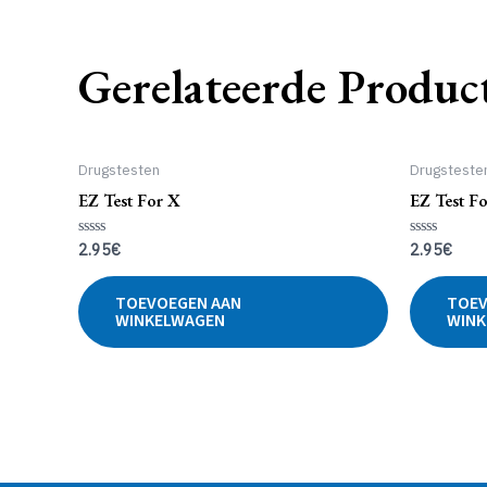
Gerelateerde Produc
Drugstesten
Drugsteste
EZ Test For X
EZ Test F
2.95
€
2.95
€
Gewaardeerd
Gewaardeer
0
0
uit
uit
5
5
TOEVOEGEN AAN
TOEV
WINKELWAGEN
WINK