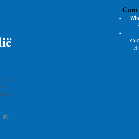
Cont
Wha
ië
sal
ch
r voor
n en
uiten.
$9