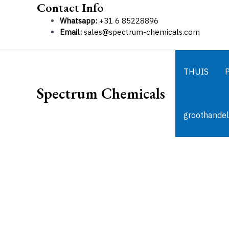
Contact Info
Ga
naar
Whatsapp:
+31 6 85228896
de
Email:
sales@spectrum-chemicals.com
inhoud
THUIS
Spectrum Chemicals
groothandel