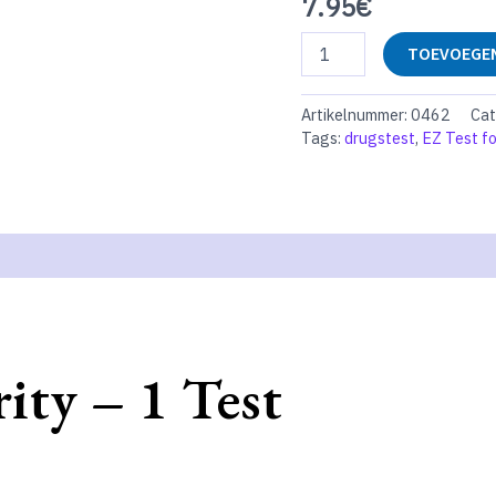
7.95
€
EZ
TOEVOEGEN
Test
for
C
Artikelnummer:
0462
Cat
Purity
Tags:
drugstest
,
EZ Test fo
aantal
ity – 1 Test