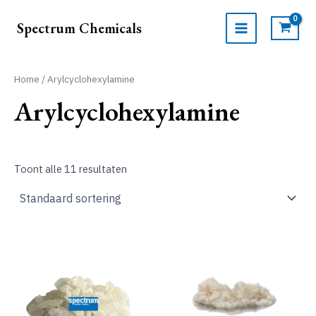
Ga
naar
Spectrum Chemicals
de
MAIN
inhoud
MENU
Home
/ Arylcyclohexylamine
Arylcyclohexylamine
Toont alle 11 resultaten