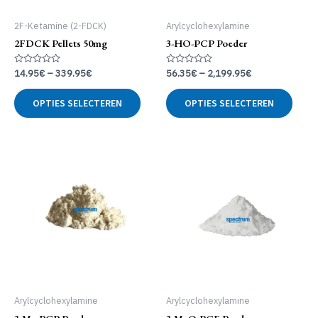
2F-Ketamine (2-FDCK)
Arylcyclohexylamine
2FDCK Pellets 50mg
3-HO-PCP Poeder
Gewaardeerd
Gewaardeerd
14.95
€
–
339.95
€
56.35
€
–
2,199.95
€
0
0
uit
uit
Dit
Dit
5
5
OPTIES SELECTEREN
OPTIES SELECTEREN
product
produ
heeft
heeft
meerdere
meer
variaties.
variat
Deze
Deze
optie
optie
kan
kan
gekozen
geko
worden
word
op
op
de
de
productpagina
produ
Arylcyclohexylamine
Arylcyclohexylamine