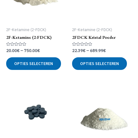
2F-Ketamine (2-FDCK)
2F-Ketamine (2-FDCK)
2F-Ketamine (2-FDCK)
2FDCK Kristal Poeder
Gewaardeerd
Gewaardeerd
20.00
€
–
750.00
€
22.39
€
–
689.99
€
0
0
uit
uit
Dit
Dit
5
5
OPTIES SELECTEREN
OPTIES SELECTEREN
product
produ
heeft
heeft
meerdere
meer
variaties.
variat
Deze
Deze
optie
optie
kan
kan
gekozen
geko
worden
word
op
op
de
de
productpagina
produ