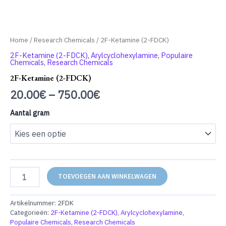
Home
/
Research Chemicals
/ 2F-Ketamine (2-FDCK)
2F-Ketamine (2-FDCK)
,
Arylcyclohexylamine
,
Populaire
Chemicals
,
Research Chemicals
2F-Ketamine (2-FDCK)
20.00
€
–
750.00
€
Aantal gram
2F-
TOEVOEGEN AAN WINKELWAGEN
Ketamine
(2-
FDCK)
Artikelnummer:
2FDK
aantal
Categorieën:
2F-Ketamine (2-FDCK)
,
Arylcyclohexylamine
,
Populaire Chemicals
,
Research Chemicals