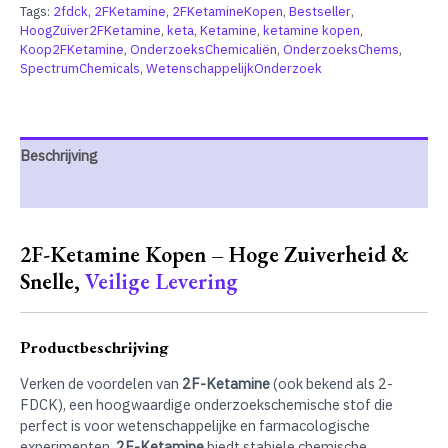
Tags:
2fdck
,
2FKetamine
,
2FKetamineKopen
,
Bestseller
,
HoogZuiver2FKetamine
,
keta
,
Ketamine
,
ketamine kopen
,
Koop2FKetamine
,
OnderzoeksChemicaliën
,
OnderzoeksChems
,
SpectrumChemicals
,
WetenschappelijkOnderzoek
Beschrijving
Extra informatie
2F-Ketamine Kopen – Hoge Zuiverheid &
Snelle,
Veilige Levering
Productbeschrijving
Verken de voordelen van
2F-Ketamine
(ook bekend als 2-
FDCK), een hoogwaardige onderzoekschemische stof die
perfect is voor wetenschappelijke en farmacologische
experimenten.
2F-Ketamine
biedt stabiele chemische