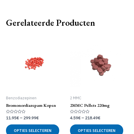
Gerelateerde Producten
Benzodiazepinen
2 MMC
Bromonordiazepam Kopen
2MMC Pellets 220mg
Gewaardeerd
Gewaardeerd
11.95
€
–
299.99
€
4.59
€
–
218.49
€
0
0
uit
uit
Dit
Dit
5
5
OPTIES SELECTEREN
OPTIES SELECTEREN
product
produ