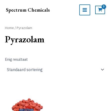
Ga
naar
Spectrum Chemicals
de
MAIN
inhoud
MENU
Home
/ Pyrazolam
Pyrazolam
Enig resultaat