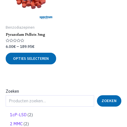
Benzodiazepinen
Pyrazolam Pellets 3mg
Gewaardeerd
6.00
€
–
189.95
€
0
uit
Dit
5
OPTIES SELECTEREN
product
heeft
meerdere
variaties.
Deze
optie
Zoeken
kan
ZOEKEN
gekozen
worden
op
2
1cP-LSD
2
de
p
2
2 MMC
2
productpagina
r