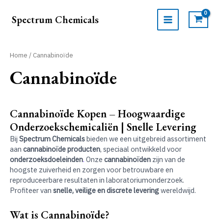
Ga
naar
Spectrum Chemicals
de
MAIN
inhoud
MENU
Home
/ Cannabinoïde
Cannabinoïde
Cannabinoïde Kopen – Hoogwaardige
Onderzoekschemicaliën | Snelle Levering
Bij
Spectrum Chemicals
bieden we een uitgebreid assortiment
aan
cannabinoïde producten
, speciaal ontwikkeld voor
onderzoeksdoeleinden
.
Onze
cannabinoïden
zijn van de
hoogste zuiverheid en zorgen voor betrouwbare en
reproduceerbare resultaten in laboratoriumonderzoek.
Profiteer van
snelle, veilige en discrete levering
wereldwijd.
Wat is Cannabinoïde?