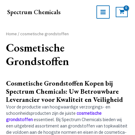
Ga
naar
Spectrum Chemicals
de
MAIN
inhoud
MENU
Home
/ cosmetische grondstoffen
Cosmetische
Grondstoffen
Cosmetische Grondstoffen Kopen bij
Spectrum Chemicals: Uw Betrouwbare
Leverancier voor Kwaliteit en Veiligheid
Voor de productie van hoogwaardige verzorgings- en
schoonheidsproducten zijn de juiste
cosmetische
grondstoffen
essentieel. Bij Spectrum Chemicals bieden wij
een uitgebreid assortiment aan grondstoffen van topkwaliteit
die voldoen aan de hoogste normen en eisen in de cosmetica-