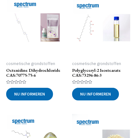
cosmetische grondstoffen
cosmetische grondstoffen
Octenidine Dihydrochloride
Polyglyceryl-2 Isostearate
CAS:70775-75-6
CAS:73296-86-3
Gewaardeerd
Gewaardeerd
0
0
NU INFORMEREN
NU INFORMEREN
uit
uit
5
5