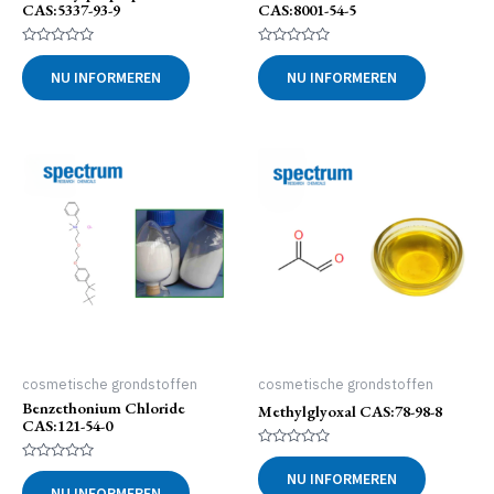
CAS:5337-93-9
CAS:8001-54-5
Gewaardeerd
Gewaardeerd
0
0
NU INFORMEREN
NU INFORMEREN
uit
uit
5
5
cosmetische grondstoffen
cosmetische grondstoffen
Benzethonium Chloride
Methylglyoxal CAS:78-98-8
CAS:121-54-0
Gewaardeerd
0
Gewaardeerd
NU INFORMEREN
uit
0
NU INFORMEREN