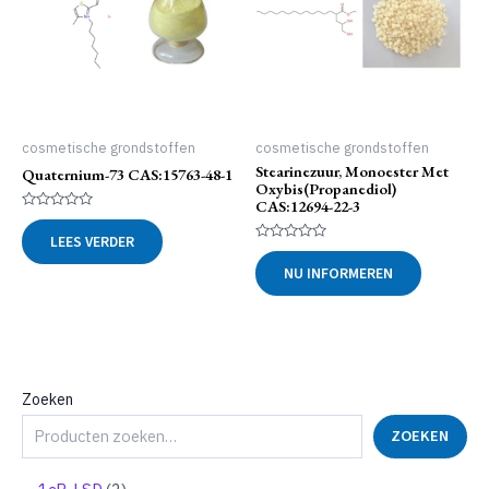
cosmetische grondstoffen
cosmetische grondstoffen
Stearinezuur, Monoester Met
Quaternium-73 CAS:15763-48-1
Oxybis(propanediol)
CAS:12694-22-3
Gewaardeerd
0
LEES VERDER
uit
Gewaardeerd
5
0
NU INFORMEREN
uit
5
Zoeken
ZOEKEN
2