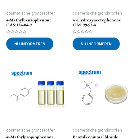
cosmetische grondstoffen
cosmetische grondstoffen
4-Methylbenzophenone
4′-Hydroxyacetophenone
CAS:134-84-9
CAS:99-93-4
Gewaardeerd
Gewaardeerd
0
0
NU INFORMEREN
NU INFORMEREN
uit
uit
5
5
cosmetische grondstoffen
cosmetische grondstoffen
4′-Methylpropiophenone
Benzalkonium Chloride