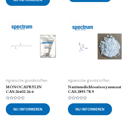
5
uit
5
Agrarische grondstoffen
Agrarische grondstoffen
MONOCAPRYLIN
Natriumdichloorisocyanuraat
CAS:26402-26-6
CAS:2893-78-9
Gewaardeerd
Gewaardeerd
0
0
NU INFORMEREN
NU INFORMEREN
uit
uit
5
5