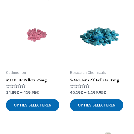
Cathinonen
Research Chemicals
MDPHP Pellets 25mg
5-MeO-MiPT Pellets 10mg
Gewaardeerd
Gewaardeerd
14.89
€
–
419.95
€
40.19
€
–
1,199.95
€
0
0
uit
uit
Dit
Dit
5
5
OPTIES SELECTEREN
OPTIES SELECTEREN
product
produ
heeft
heeft
meerdere
meer
variaties.
variat
Deze
Deze