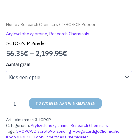
Home
/
Research Chemicals
/ 3-HO-PCP Poeder
Arylcyclohexylamine
,
Research Chemicals
3-HO-PCP Poeder
56.35
€
–
2,199.95
€
Aantal gram
3-
TOEVOEGEN AAN WINKELWAGEN
HO-
PCP
Poeder
Artikelnummer:
3HOPCP
aantal
Categorieën:
Arylcyclohexylamine
,
Research Chemicals
Tags:
3HOPCP
,
DiscreteVerzending
,
HoogwaardigeChemicaliën
,
Koop3HOPCP
,
KoopOnderzoeksChemicaliën
,