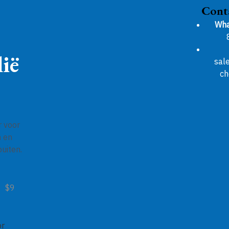
Cont
Wha
ië
sal
ch
r voor
n en
uiten.
$9
or