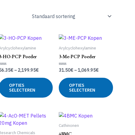
Arylcyclohexylamine
Arylcyclohexylamine
3-HO-PCP Poeder
3-Me-PCP Poeder
56.35
€
–
2,199.95
€
31.50
€
–
1,069.95
€
Gewaardeerd
Gewaardeerd
0
0
uit
uit
Dit
Dit
5
5
OPTIES
OPTIES
duct
product
product
SELECTEREN
SELECTEREN
ft
heeft
heeft
erdere
meerdere
meerdere
iaties.
variaties.
variaties.
ze
Deze
Deze
ie
optie
optie
Cathinonen
n
kan
kan
Research Chemicals
4BMC