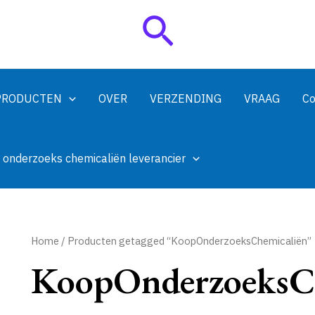
Zoeken
PRODUCTEN
OVER
VERZENDING
VRAAG
Co
 onderzoeks chemicaliën leverancier
Home
/ Producten getagged “KoopOnderzoeksChemicaliën”
KoopOnderzoeksCh