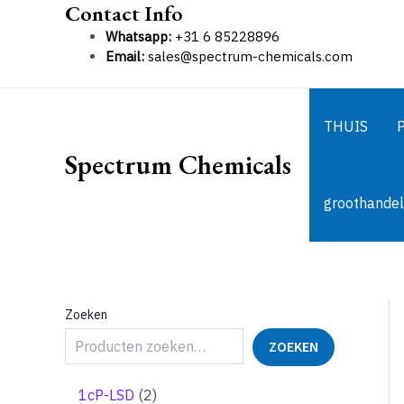
Contact Info
Ga
naar
Whatsapp:
+31 6 85228896
de
Email:
sales@spectrum-chemicals.com
inhoud
THUIS
Spectrum Chemicals
groothandel
Zoeken
ZOEKEN
2
1cP-LSD
2