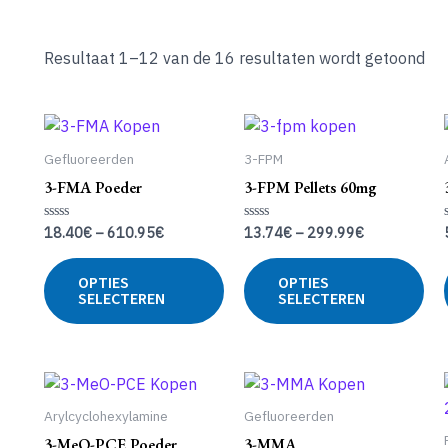
Resultaat 1–12 van de 16 resultaten wordt getoond
Gefluoreerden
3-FPM
3-FMA Poeder
3-FPM Pellets 60mg
18.40
€
–
610.95
€
13.74
€
–
299.99
€
Gewaardeerd
Gewaardeerd
0
0
uit
uit
Dit
Dit
5
5
OPTIES
OPTIES
product
pro
SELECTEREN
SELECTEREN
heeft
hee
meerdere
me
variaties.
var
Deze
De
optie
opt
Arylcyclohexylamine
Gefluoreerden
kan
ka
3-MeO-PCE Poeder
3-MMA