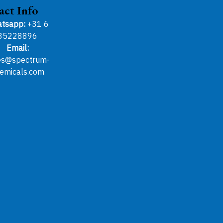
act Info
tsapp:
+31 6
85228896
Email:
es@spectrum-
emicals.com