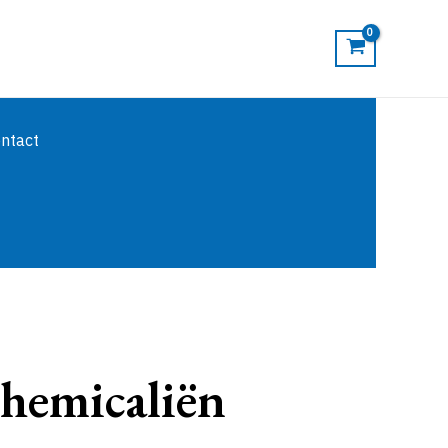
ntact
emicaliën