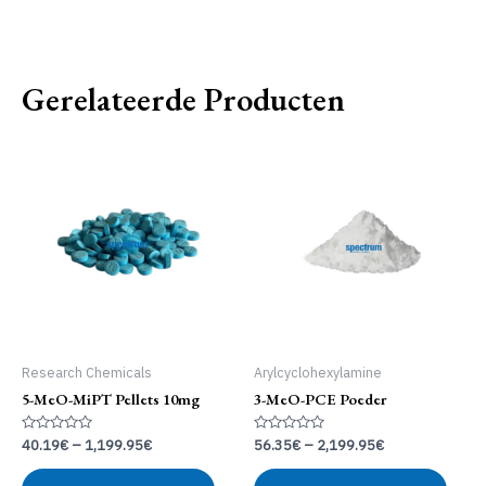
Gerelateerde Producten
Research Chemicals
Arylcyclohexylamine
5-MeO-MiPT Pellets 10mg
3-MeO-PCE Poeder
Gewaardeerd
Gewaardeerd
40.19
€
–
1,199.95
€
56.35
€
–
2,199.95
€
0
0
uit
uit
Dit
Dit
5
5