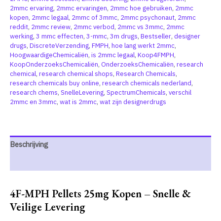
2mmc ervaring
,
2mmc ervaringen
,
2mmc hoe gebruiken
,
2mmc
kopen
,
2mmc legaal
,
2mmc of 3mmc
,
2mmc psychonaut
,
2mmc
reddit
,
2mmc review
,
2mmc verbod
,
2mmc vs 3mmc
,
2mmc
werking
,
3 mmc effecten
,
3-mmc
,
3m drugs
,
Bestseller
,
designer
drugs
,
DiscreteVerzending
,
FMPH
,
hoe lang werkt 2mmc
,
HoogwaardigeChemicaliën
,
is 2mmc legaal
,
Koop4FMPH
,
KoopOnderzoeksChemicaliën
,
OnderzoeksChemicaliën
,
research
chemical
,
research chemical shops
,
Research Chemicals
,
research chemicals buy online
,
research chemicals nederland
,
research chems
,
SnelleLevering
,
SpectrumChemicals
,
verschil
2mmc en 3mmc
,
wat is 2mmc
,
wat zijn designerdrugs
Beschrijving
Extra informatie
4F-MPH Pellets 25mg Kopen – Snelle &
Veilige Levering