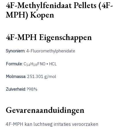
4F-Methylfenidaat Pellets (4F-
MPH) Kopen
4F-MPH Eigenschappen
Synoniem
: 4-Fluoromethylphenidate
Formule
:
C
H
F
N
O
• HCL
14
18
Molmassa
:
251.301
g/mol
Zuiverheid
: ?98%
Gevarenaanduidingen
4F-MPH kan luchtweg irritaties veroorzaken