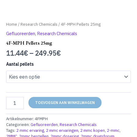
Home
/
Research Chemicals
/ 4F-MPH Pellets 25mg
Gefluoreerden
,
Research Chemicals
4F-MPH Pellets 25mg
11.44
€
–
249.95
€
Aantal pellets
4F-
TOEVOEGEN AAN WINKELWAGEN
MPH
Pellets
25mg
Artikelnummer:
4FMPH
aantal
Categorieën:
Gefluoreerden
,
Research Chemicals
Tags:
2 mmc ervaring
,
2 mmc ervaringen
,
2 mmc kopen
,
2-mmc
,
2MMC
,
2mmc bestellen
,
2mmc dosering
,
2mmc drugsforum
,