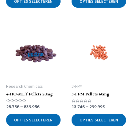
OPTIES SELECTEREN
OPTIES SELECTEREN
product
produ
heeft
heeft
meerdere
meer
variaties.
variat
Deze
Deze
optie
optie
kan
kan
gekozen
geko
worden
word
op
op
de
de
productpagina
produ
Research Chemicals
3-FPM
4-HO-MET Pellets 20mg
3-FPM Pellets 60mg
Gewaardeerd
Gewaardeerd
28.75
€
–
839.95
€
13.74
€
–
299.99
€
0
0
uit
uit
Dit
Dit
5
5
OPTIES SELECTEREN
OPTIES SELECTEREN
product
produ
heeft
heeft
meerdere
meer