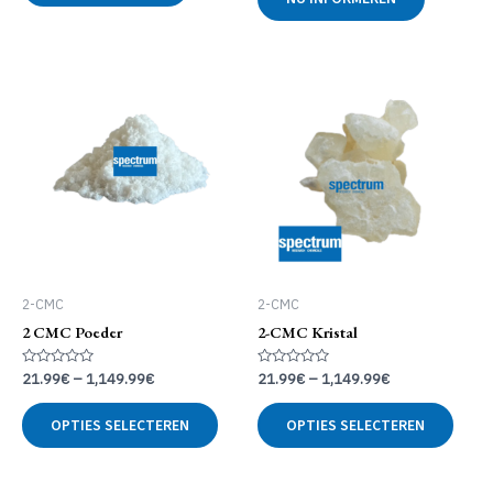
5
uit
5
2-CMC
2-CMC
2 CMC Poeder
2-CMC Kristal
Gewaardeerd
Gewaardeerd
21.99
€
–
1,149.99
€
21.99
€
–
1,149.99
€
0
0
uit
uit
Dit
Dit
5
5
OPTIES SELECTEREN
OPTIES SELECTEREN
product
produ
heeft
heeft
meerdere
meer