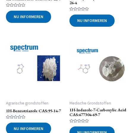
26-4
Gewaardeerd
0
Gewaardeerd
NU INFORMEREN
uit
0
NU INFORMEREN
5
uit
5
Agrarische grondstoffen
Medische Grondstoffen
1H-Indazole-7-Carboxylic Acid
1H-Benzotriazole CAS:95-14-7
CAS:677304-69-7
Gewaardeerd
0
Gewaardeerd
NU INFORMEREN
uit
0
NU INFORMEREN