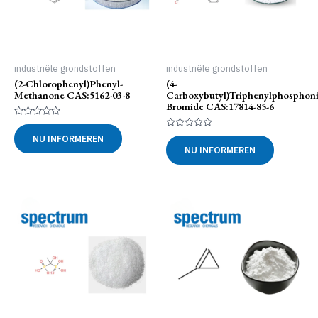
industriële grondstoffen
industriële grondstoffen
(2-Chlorophenyl)phenyl-
(4-
Methanone CAS:5162-03-8
Carboxybutyl)triphenylphosphon
Bromide CAS:17814-85-6
Gewaardeerd
0
Gewaardeerd
NU INFORMEREN
uit
0
NU INFORMEREN
5
uit
5