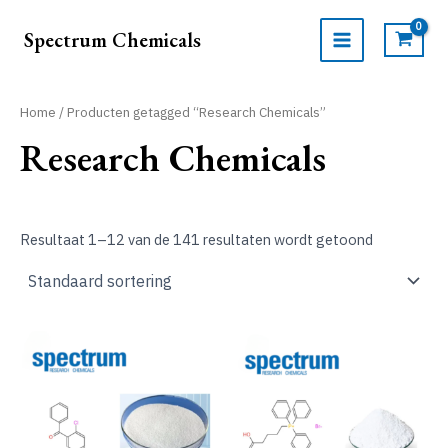
Ga
naar
Spectrum Chemicals
de
MAIN
inhoud
MENU
Home
/ Producten getagged “Research Chemicals”
Research Chemicals
Resultaat 1–12 van de 141 resultaten wordt getoond