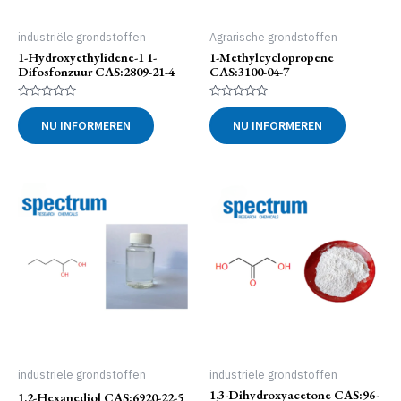
industriële grondstoffen
Agrarische grondstoffen
1-Hydroxyethylidene-1 1-
1-Methylcyclopropene
Difosfonzuur CAS:2809-21-4
CAS:3100-04-7
Gewaardeerd
Gewaardeerd
0
0
NU INFORMEREN
NU INFORMEREN
uit
uit
5
5
industriële grondstoffen
industriële grondstoffen
1,3-Dihydroxyacetone CAS:96-
1,2-Hexanediol CAS:6920-22-5