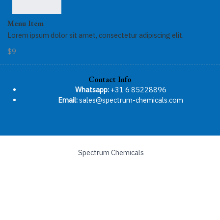
Menu Item
Lorem ipsum dolor sit amet, consectetur adipiscing elit.
$9
Contact Info
Whatsapp:
+31 6 85228896
Email:
sales@spectrum-chemicals.com
Spectrum Chemicals