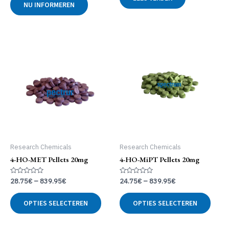
NU INFORMEREN
5
uit
5
Research Chemicals
Research Chemicals
4-HO-MET Pellets 20mg
4-HO-MiPT Pellets 20mg
Gewaardeerd
Gewaardeerd
28.75
€
–
839.95
€
24.75
€
–
839.95
€
0
0
uit
uit
Dit
Dit
5
5
OPTIES SELECTEREN
OPTIES SELECTEREN
product
produ
heeft
heeft
meerdere
meer