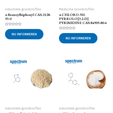
industriële grondstoffen
Medische Grondstoffen
4-Benzoylbiphenyl CAS:2128-
4-CHLORO-5H-
93-0
PYRROLO[3,2-D]
PYRIMIDINE CAS:84905-80-6
Gewaardeerd
0
Gewaardeerd
NU INFORMEREN
uit
0
NU INFORMEREN
5
uit
5
industriële grondstoffen
industriële grondstoffen