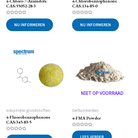
4-Chloro-7-Azaindole
4-Chlorobenzophenone
CAS:55052-28-3
CAS:134-85-0
Gewaardeerd
Gewaardeerd
0
0
NU INFORMEREN
NU INFORMEREN
uit
uit
5
5
NIET OP VOORRAAD
industriële grondstoffen
Gefluoreerden
4-Fluorobenzophenone
4-FMA Powder
CAS:345-83-5
Gewaardeerd
0
Gewaardeerd
LEES VERDER
uit
0