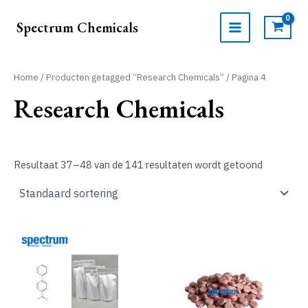
Ga
naar
Spectrum Chemicals
de
MAIN
inhoud
MENU
Home
/
Producten getagged “Research Chemicals”
/ Pagina 4
Research Chemicals
Resultaat 37–48 van de 141 resultaten wordt getoond