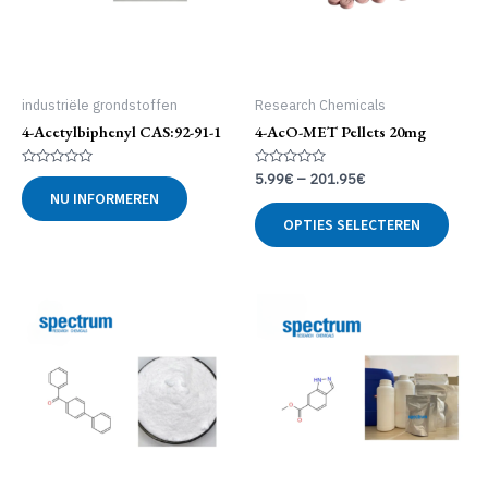
industriële grondstoffen
Research Chemicals
4-Acetylbiphenyl CAS:92-91-1
4-AcO-MET Pellets 20mg
Gewaardeerd
Gewaardeerd
5.99
€
–
201.95
€
0
0
NU INFORMEREN
uit
uit
Dit
5
5
OPTIES SELECTEREN
produ
heeft
meer
variat
Deze
optie
kan
geko
word
op
de
produ