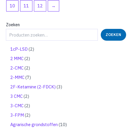
10
11
12
→
Zoeken
ZOEKEN
2
1cP-LSD
2
p
2
2 MMC
2
r
p
o
2
2-CMC
2
r
d
p
o
7
2-MMC
7
u
r
d
p
c
o
3
2F-Ketamine (2-FDCK)
3
u
r
t
d
p
c
o
2
3 CMC
2
e
u
r
t
d
p
n
c
o
2
3-CMC
2
e
u
r
t
d
p
n
c
o
2
3-FPM
2
e
u
r
t
d
p
n
c
o
1
Agrarische grondstoffen
10
e
u
r
t
d
0