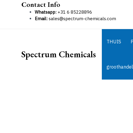
Contact Info
Ga
naar
Whatsapp:
+31 6 85228896
de
Email:
sales@spectrum-chemicals.com
inhoud
THUIS
Spectrum Chemicals
groothandel