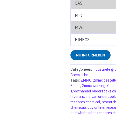
CAS:
MF:
MW:
EINECS:
NU INFORMEREN
Categorieën:
industriële g
Chemische
Tags:
2MMC
,
2mmc bestell
3mmc
,
2mmc werking
,
Chem
groothandel onderzoeks che
leveranciers van onderzoek
research chemical
,
research
chemicals buy online
,
resea
and wholesaler
,
research c