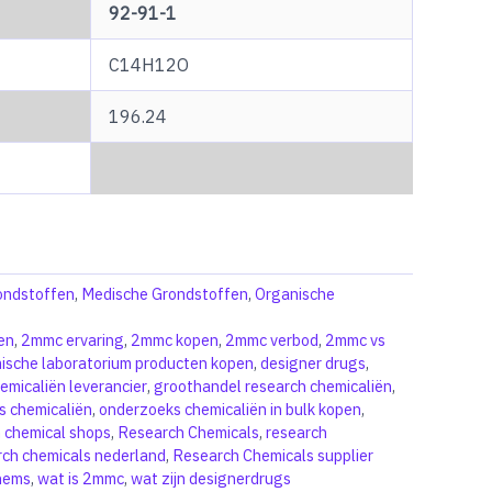
92-91-1
C14H12O
196.24
rondstoffen
,
Medische Grondstoffen
,
Organische
en
,
2mmc ervaring
,
2mmc kopen
,
2mmc verbod
,
2mmc vs
ische laboratorium producten kopen
,
designer drugs
,
micaliën leverancier
,
groothandel research chemicaliën
,
s chemicaliën
,
onderzoeks chemicaliën in bulk kopen
,
 chemical shops
,
Research Chemicals
,
research
rch chemicals nederland
,
Research Chemicals supplier
hems
,
wat is 2mmc
,
wat zijn designerdrugs