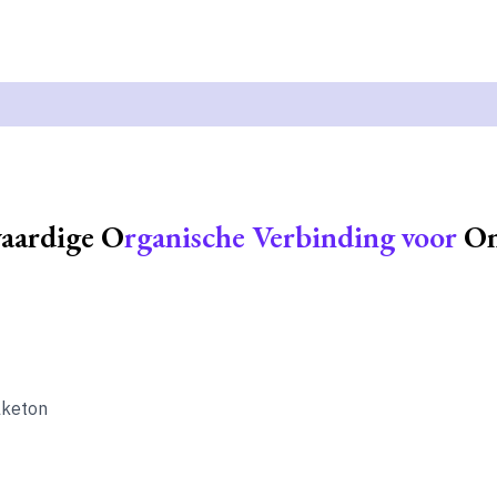
aardige O
rganische Verbinding voor
On
lketon