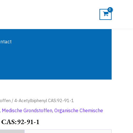
ntact
toffen
/ 4-Acetylbiphenyl CAS:92-91-1
,
Medische Grondstoffen
,
Organische Chemische
l CAS:92-91-1