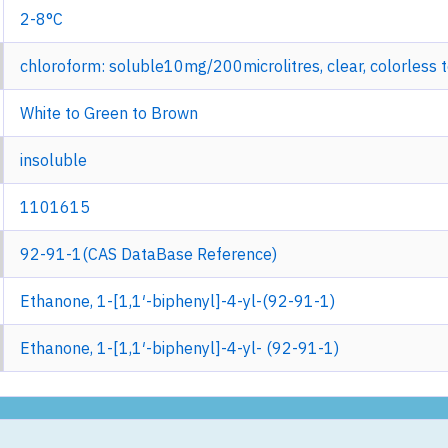
2-8°C
chloroform: soluble10mg/200microlitres, clear, colorless t
White to Green to Brown
insoluble
1101615
92-91-1(CAS DataBase Reference)
Ethanone, 1-[1,1′-biphenyl]-4-yl-(92-91-1)
Ethanone, 1-[1,1′-biphenyl]-4-yl- (92-91-1)