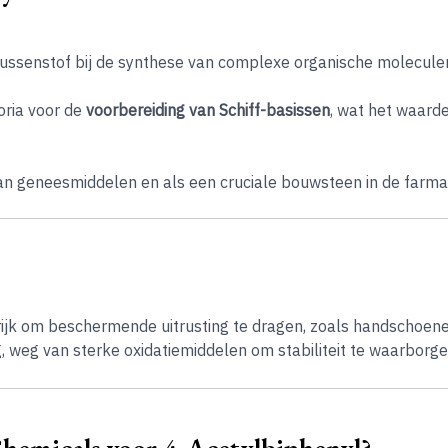
 tussenstof bij de synthese van complexe organische molecule
oria voor de
voorbereiding van Schiff-basissen
, wat het waard
an geneesmiddelen en als een cruciale bouwsteen in de farmac
ijk om beschermende uitrusting te dragen, zoals handschoenen
 weg van sterke oxidatiemiddelen om stabiliteit te waarborge
emicals voor 4-Acetylbiphenyl?