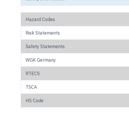
Hazard Codes
Risk Statements
Safety Statements
WGK Germany
RTECS
TSCA
HS Code