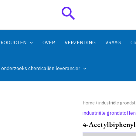
Zoeken
PRODUCTEN
OVER
VERZENDING
VRAAG
Co
 onderzoeks chemicaliën leverancier
Home
/
industriële gronds
industriële grondstoffen
4-Acetylbipheny