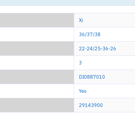
Xi
36/37/38
22-24/25-36-26
3
DI0887010
Yes
29143900