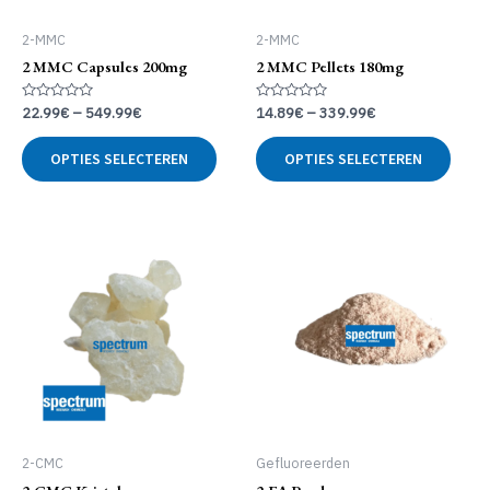
2-MMC
2-MMC
2 MMC Capsules 200mg
2 MMC Pellets 180mg
Gewaardeerd
Gewaardeerd
22.99
€
–
549.99
€
14.89
€
–
339.99
€
0
0
uit
uit
Dit
Dit
5
5
OPTIES SELECTEREN
OPTIES SELECTEREN
product
produ
heeft
heeft
meerdere
meer
variaties.
variat
Deze
Deze
optie
optie
kan
kan
gekozen
geko
worden
word
op
op
de
de
productpagina
produ
2-CMC
Gefluoreerden