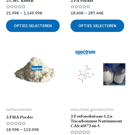
2-CMC Kristal
2-FA Poeder
Gewaardeerd
Gewaardeerd
21.99
€
–
1,149.99
€
18.40
€
–
287.44
€
0
0
uit
uit
Dit
Dit
5
5
OPTIES SELECTEREN
OPTIES SELECTEREN
product
produ
heeft
heeft
meerdere
meer
variaties.
variat
Deze
Deze
optie
optie
kan
kan
gekozen
geko
worden
word
op
op
de
de
productpagina
produ
Gefluoreerden
industriële grondstoffen
2-Fosfonobutaan-1,2,4-
2-FMA Poeder
Tricarbonzuur Natriumzout
CAS:40372-66-5
Gewaardeerd
18.99
€
–
119.99
€
0