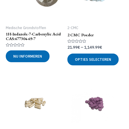
Medische Grondstoffen
2-CMC
1H-Indazole-7-Carboxylic Acid
2 CMC Poeder
CAS:677304-69-7
Gewaardeerd
21.99
€
–
1,149.99
€
0
Gewaardeerd
uit
Dit
0
NU INFORMEREN
5
uit
OPTIES SELECTEREN
produ
5
heeft
meer
variat
Deze
optie
kan
geko
word
op
de
produ