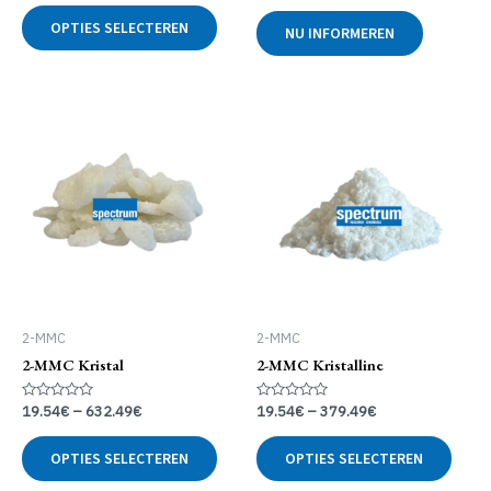
uit
Dit
Gewaardeerd
5
0
OPTIES SELECTEREN
product
NU INFORMEREN
uit
5
heeft
meerdere
variaties.
Deze
optie
kan
gekozen
worden
op
de
productpagina
2-MMC
2-MMC
2-MMC Kristal
2-MMC Kristalline
Gewaardeerd
Gewaardeerd
19.54
€
–
632.49
€
19.54
€
–
379.49
€
0
0
uit
uit
Dit
Dit
5
5
OPTIES SELECTEREN
OPTIES SELECTEREN
product
produ
heeft
heeft