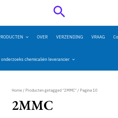
Zoeken
PRODUCTEN
OVER
VERZENDING
VRAAG
Co
 onderzoeks chemicaliën leverancier
Home
/
Producten getagged “2MMC”
/ Pagina 10
2MMC