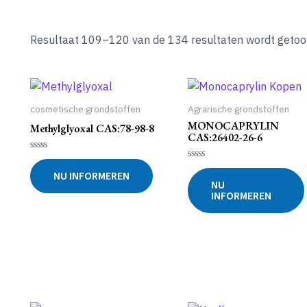
Resultaat 109–120 van de 134 resultaten wordt geto
cosmetische grondstoffen
Agrarische grondstoffen
MONOCAPRYLIN
Methylglyoxal CAS:78-98-8
CAS:26402-26-6
Gewaardeerd
0
Gewaardeerd
NU INFORMEREN
uit
0
NU
5
uit
INFORMEREN
5