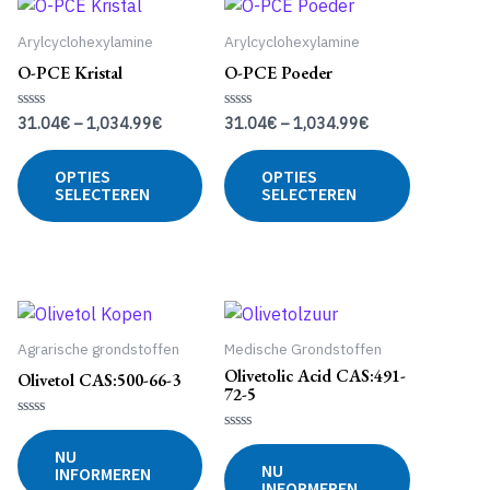
Arylcyclohexylamine
Arylcyclohexylamine
O-PCE Kristal
O-PCE Poeder
31.04
€
–
1,034.99
€
31.04
€
–
1,034.99
€
Gewaardeerd
Gewaardeerd
0
0
uit
uit
Dit
Dit
5
5
OPTIES
OPTIES
Dit
product
product
SELECTEREN
SELECTEREN
product
heeft
heeft
heeft
meerdere
meerdere
meerdere
variaties.
variaties.
variaties.
Deze
Deze
Deze
optie
optie
optie
kan
kan
Agrarische grondstoffen
Medische Grondstoffen
kan
gekozen
gekozen
Olivetolic Acid CAS:491-
Olivetol CAS:500-66-3
gekozen
worden
worden
72-5
worden
op
op
Gewaardeerd
op
de
de
0
Gewaardeerd
NU
uit
0
de
productpagina
productpa
NU
INFORMEREN
5
uit
INFORMEREN
5