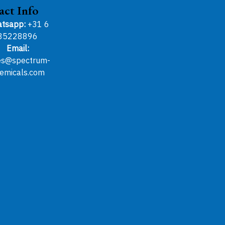
act Info
tsapp:
+31 6
85228896
Email:
es@spectrum-
emicals.com