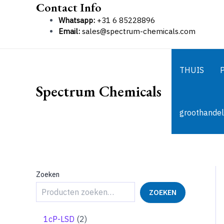
Contact Info
Ga
naar
Whatsapp:
+31 6 85228896
de
Email:
sales@spectrum-chemicals.com
inhoud
THUIS
Spectrum Chemicals
groothandel
Zoeken
ZOEKEN
2
1cP-LSD
2