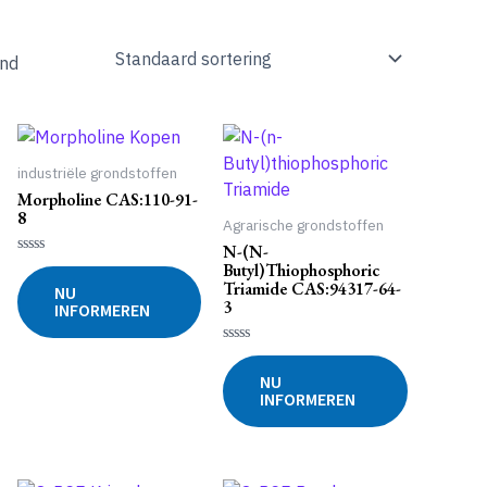
ond
industriële grondstoffen
Morpholine CAS:110-91-
8
Agrarische grondstoffen
N-(n-
Gewaardeerd
Butyl)thiophosphoric
0
Triamide CAS:94317-64-
NU
uit
3
INFORMEREN
5
Gewaardeerd
0
NU
uit
INFORMEREN
5