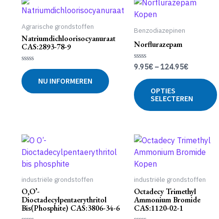
Agrarische grondstoffen
Benzodiazepinen
Natriumdichloorisocyanuraat
Norflurazepam
CAS:2893-78-9
9.95
€
–
124.95
€
Gewaardeerd
Gewaardeerd
0
0
uit
NU INFORMEREN
uit
5
5
OPTIES
SELECTEREN
industriële grondstoffen
industriële grondstoffen
O,O’-
Octadecy Trimethyl
Dioctadecylpentaerythritol
Ammonium Bromide
Bis(phosphite) CAS:3806-34-6
CAS:1120-02-1