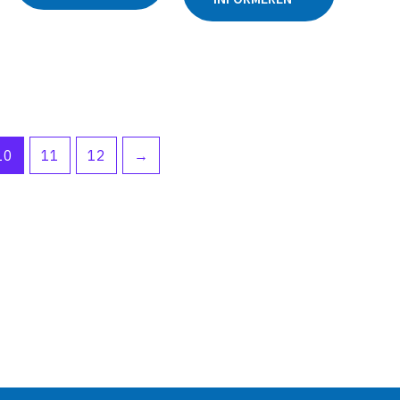
productpagina
10
11
12
→