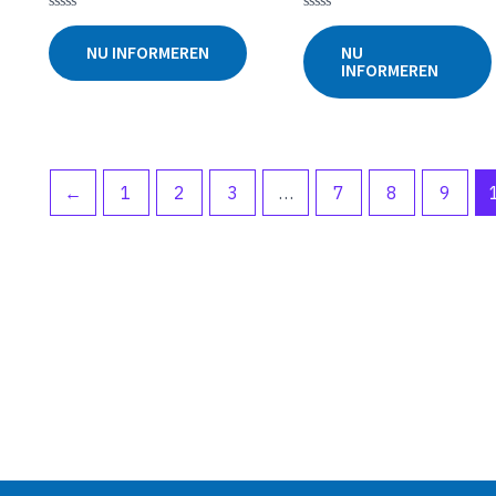
Gewaardeerd
Gewaardeerd
0
0
NU INFORMEREN
NU
uit
uit
INFORMEREN
5
5
←
1
2
3
…
7
8
9