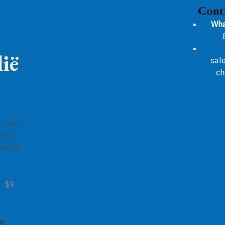
Cont
Wha
ië
sal
ch
r voor
n en
uiten.
$9
or