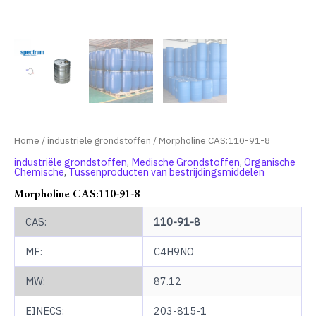
Home
/
industriële grondstoffen
/ Morpholine CAS:110-91-8
industriële grondstoffen
,
Medische Grondstoffen
,
Organische
Chemische
,
Tussenproducten van bestrijdingsmiddelen
Morpholine CAS:110-91-8
CAS:
110-91-8
MF:
C4H9NO
MW:
87.12
EINECS:
203-815-1