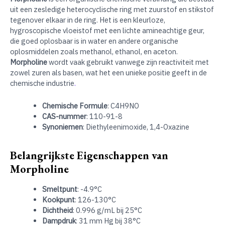
uit een zesledige heterocyclische ring met zuurstof en stikstof
tegenover elkaar in de ring. Het is een kleurloze,
hygroscopische vloeistof met een lichte amineachtige geur,
die goed oplosbaar is in water en andere organische
oplosmiddelen zoals methanol, ethanol, en aceton.
Morpholine
wordt vaak gebruikt vanwege zijn reactiviteit met
zowel zuren als basen, wat het een unieke positie geeft in de
chemische industrie
.
Chemische Formule
: C4H9NO
CAS-nummer
: 110-91-8
Synoniemen
: Diethyleenimoxide, 1,4-Oxazine
Belangrijkste Eigenschappen van
Morpholine
Smeltpunt
: -4.9°C
Kookpunt
: 126-130°C
Dichtheid
: 0.996 g/mL bij 25°C
Dampdruk
: 31 mm Hg bij 38°C