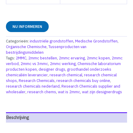
NU INFORMEREN
Categorieën:
industriële grondstoffen
,
Medische Grondstoffen
,
Organische Chemische
,
Tussenproducten van
bestrijdingsmiddelen
Tags:
2MMC
,
2mmc bestellen
,
2mmc ervaring
,
2mmc kopen
,
2mmc
verbod
,
2mmc vs 3mmc
,
2mmc werking
,
Chemische laboratorium
producten kopen
,
designer drugs
,
groothandel onderzoeks
chemicaliën leverancier
,
research chemical
,
research chemical
shops
,
Research Chemicals
,
research chemicals buy online
,
research chemicals nederland
,
Research Chemicals supplier and
wholesaler
,
research chems
,
wat is 2mmc
,
wat zijn designerdrugs
Beschrijving