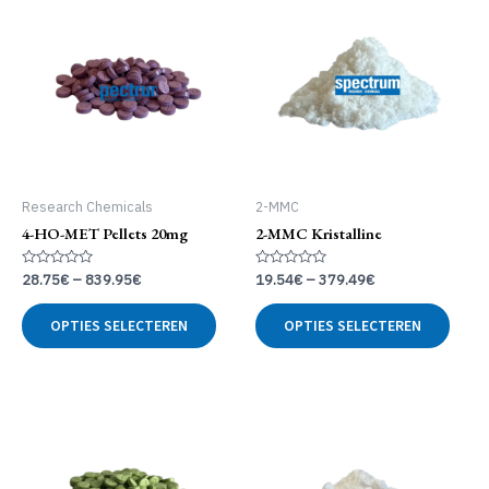
Research Chemicals
2-MMC
4-HO-MET Pellets 20mg
2-MMC Kristalline
Gewaardeerd
Gewaardeerd
28.75
€
–
839.95
€
19.54
€
–
379.49
€
0
0
uit
uit
Dit
Dit
5
5
OPTIES SELECTEREN
OPTIES SELECTEREN
product
produ
heeft
heeft
meerdere
meer
variaties.
variat
Deze
Deze
optie
optie
kan
kan