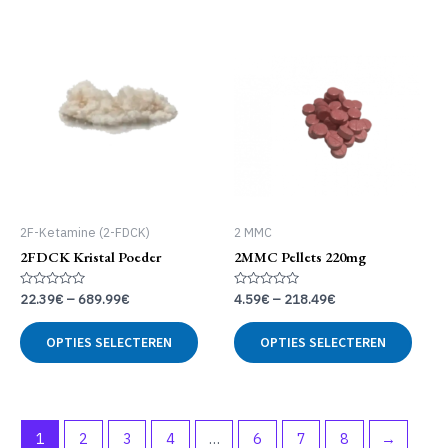
2F-Ketamine (2-FDCK)
2 MMC
2FDCK Kristal Poeder
2MMC Pellets 220mg
Gewaardeerd
Gewaardeerd
22.39
€
–
689.99
€
4.59
€
–
218.49
€
0
0
uit
uit
Dit
Dit
5
5
OPTIES SELECTEREN
OPTIES SELECTEREN
product
produ
heeft
heeft
meerdere
meer
variaties.
variat
Deze
Deze
1
2
3
4
…
6
7
8
→