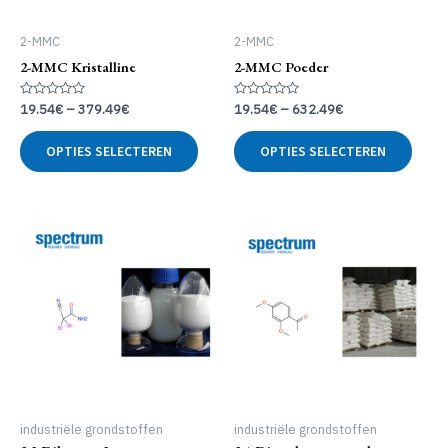
2-MMC
2-MMC
2-MMC Kristalline
2-MMC Poeder
Gewaardeerd
Gewaardeerd
19.54
€
–
379.49
€
19.54
€
–
632.49
€
0
0
uit
uit
Dit
Dit
5
5
OPTIES SELECTEREN
OPTIES SELECTEREN
product
produ
heeft
heeft
meerdere
meer
variaties.
variat
Deze
Deze
optie
optie
kan
kan
gekozen
geko
worden
word
op
op
de
de
productpagina
produ
industriële grondstoffen
industriële grondstoffen