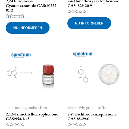
2,2-Dibromo-2-
2,4-Dimethoxyacetophenone
Cyanoacetamide CAS:10222-
CAS: 829-20-9
01-2
Gewaardeerd
0
Gewaardeerd
NU INFORMEREN
uit
0
NU INFORMEREN
5
uit
5
industriële grondstoffen
industriële grondstoffen
2,4,6-Trimethylbenzophenone
2,4′-Dichlorobenzophenone
CAS:954-16-5
CAS:85-29-0