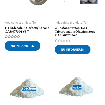
Medische Grondstoffen
industriële grondstoffen
1H-Indazole-7-Carboxylic Acid
2-Fosfonobutaan-1,2,4-
CAS:677304-69-7
Tricarbonzuur Natriumzout
CAS:40372-66-5
Gewaardeerd
0
Gewaardeerd
NU INFORMEREN
uit
0
NU INFORMEREN
5
uit
5