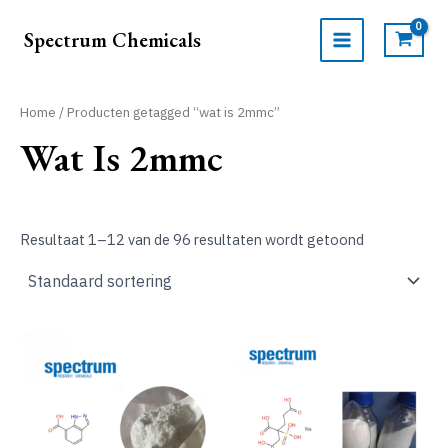
Ga
naar
Spectrum Chemicals
de
MAIN
inhoud
MENU
Home
/ Producten getagged “wat is 2mmc”
Wat Is 2mmc
Resultaat 1–12 van de 96 resultaten wordt getoond