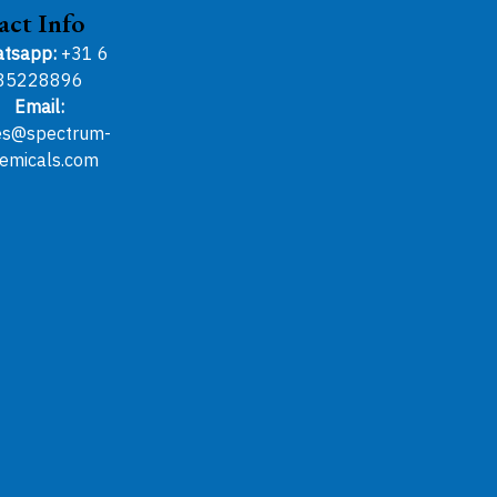
act Info
tsapp:
+31 6
85228896
Email:
es@spectrum-
emicals.com