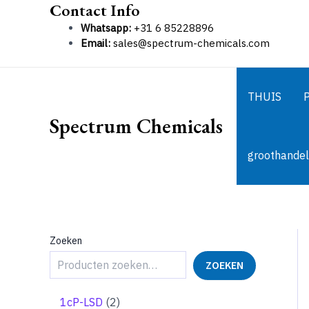
Contact Info
Ga
naar
Whatsapp:
+31 6 85228896
de
Email:
sales@spectrum-chemicals.com
inhoud
THUIS
Spectrum Chemicals
groothandel
Zoeken
ZOEKEN
2
1cP-LSD
2