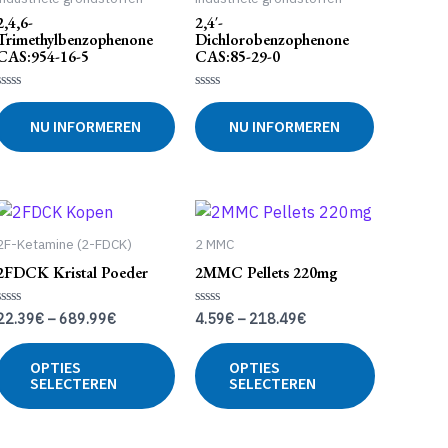
gekozen
gekozen
2,4,6-
2,4′-
worden
worden
Trimethylbenzophenone
Dichlorobenzophenone
op
op
CAS:954-16-5
CAS:85-29-0
de
de
productpagina
productpa
Gewaardeerd
Gewaardeerd
0
0
NU INFORMEREN
NU INFORMEREN
uit
uit
5
5
2F-Ketamine (2-FDCK)
2 MMC
2FDCK Kristal Poeder
2MMC Pellets 220mg
22.39
€
–
689.99
€
4.59
€
–
218.49
€
Gewaardeerd
Gewaardeerd
0
0
uit
uit
Dit
Dit
5
5
OPTIES
OPTIES
product
product
SELECTEREN
SELECTEREN
heeft
heeft
meerdere
meerdere
variaties.
variaties.