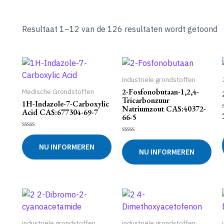
Resultaat 1–12 van de 126 resultaten wordt getoond
industriële grondstoffen
2-Fosfonobutaan-1,2,4-
Medische Grondstoffen
Tricarbonzuur
1H-Indazole-7-Carboxylic
Natriumzout CAS:40372-
Acid CAS:677304-69-7
66-5
Gewaardeerd
Gewaardeerd
0
NU INFORMEREN
0
uit
NU INFORMEREN
uit
5
5
industriële grondstoffen
industriële grondstoffen