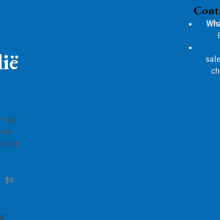
Cont
Wha
ië
sal
ch
r voor
n en
uiten.
$9
or