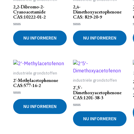
2,2-Dibromo-2-
2,4-
Cyanoacetamide
Dimethoxyacetophenone
CAS:10222-01-2
CAS: 829-20-9
Gewaardeerd
Gewaardeerd
0
0
NU INFORMEREN
NU INFORMEREN
uit
uit
5
5
industriële grondstoffen
2′-Methylacetophenone
industriële grondstoffen
CAS:577-16-2
2′,5′-
Dimethoxyacetophenone
CAS:1201-38-3
Gewaardeerd
0
NU INFORMEREN
uit
5
Gewaardeerd
0
NU INFORMEREN
uit
5