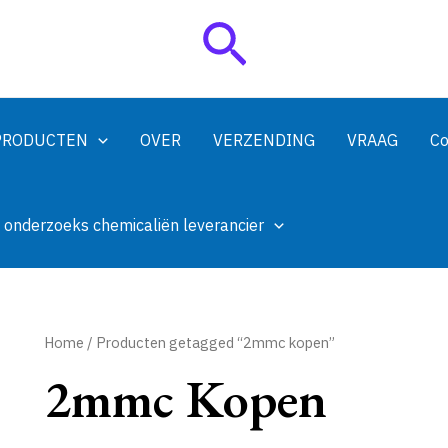
Zoeken
PRODUCTEN
OVER
VERZENDING
VRAAG
Co
 onderzoeks chemicaliën leverancier
Home
/ Producten getagged “2mmc kopen”
2mmc Kopen