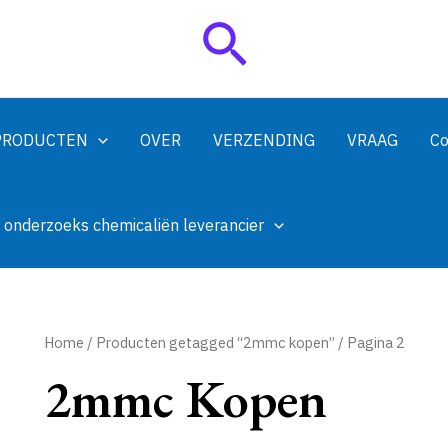
Zoeken
PRODUCTEN
OVER
VERZENDING
VRAAG
Co
 onderzoeks chemicaliën leverancier
Home
/
Producten getagged “2mmc kopen”
/ Pagina 2
2mmc Kopen