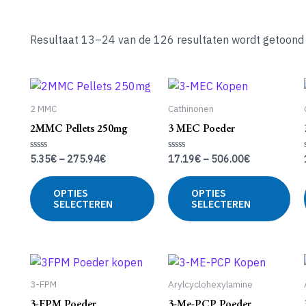
Resultaat 13–24 van de 126 resultaten wordt getoond
2 MMC
Cathinonen
2MMC Pellets 250mg
3 MEC Poeder
5.35
€
–
275.94
€
17.19
€
–
506.00
€
Gewaardeerd
Gewaardeerd
0
0
uit
uit
Dit
Dit
5
5
OPTIES
OPTIES
product
pr
SELECTEREN
SELECTEREN
heeft
hee
meerdere
me
variaties.
var
Deze
De
optie
opt
3-FPM
Arylcyclohexylamine
kan
ka
3-FPM Poeder
3-Me-PCP Poeder