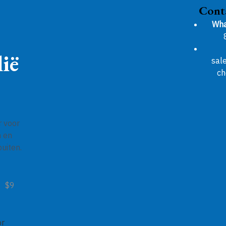
Cont
Wha
ië
sal
ch
r voor
n en
uiten.
$9
or