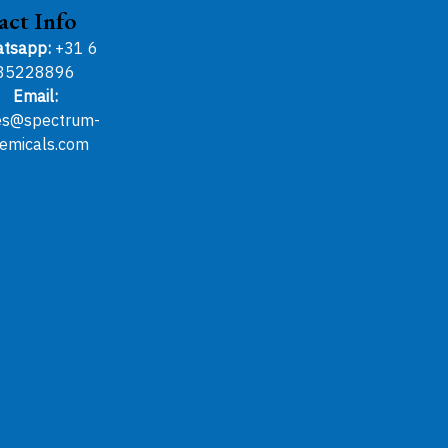
act Info
tsapp:
+31 6
85228896
Email:
es@spectrum-
emicals.com