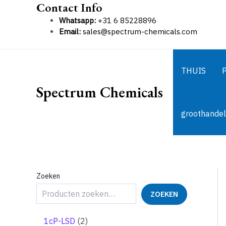
Contact Info
Ga
naar
Whatsapp:
+31 6 85228896
de
Email:
sales@spectrum-chemicals.com
inhoud
THUIS
Spectrum Chemicals
groothandel
Zoeken
ZOEKEN
2
1cP-LSD
2