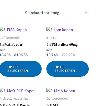
Gefluoreerden
3-FPM
3-FMA Poeder
3-FPM Pellets 60mg
18.40
€
–
610.95
€
13.74
€
–
299.99
€
Gewaardeerd
Gewaardeerd
0
0
uit
uit
Dit
Dit
5
5
OPTIES
OPTIES
oduct
product
product
SELECTEREN
SELECTEREN
ft
heeft
heeft
erdere
meerdere
meerdere
iaties.
variaties.
variaties.
ze
Deze
Deze
ie
optie
optie
Arylcyclohexylamine
Gefluoreerden
n
kan
kan
3-MeO-PCE Poeder
3-MMA