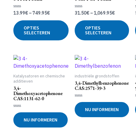
gekozen
ge
worden
wo
13.99
€
–
749.95
€
31.50
€
–
1,069.95
€
Gewaardeerd
Gewaardeerd
op
op
0
0
uit
uit
Dit
Dit
de
de
5
5
OPTIES
OPTIES
product
pr
productpagina
pr
SELECTEREN
SELECTEREN
heeft
hee
meerdere
me
variaties.
var
Deze
De
optie
opt
kan
ka
Katalysatoren en chemische
industriële grondstoffen
gekozen
ge
additieven
3,4-Dimethylbenzophenone
worden
wo
3,4-
CAS:2571-39-3
Dimethoxyacetophenone
op
op
CAS:1131-62-0
de
de
Gewaardeerd
0
productpagina
pr
NU INFORMEREN
uit
Gewaardeerd
5
0
NU INFORMEREN
uit
5