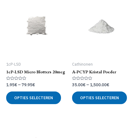
1cP-LSD
Cathinonen
1cP-LSD Micro Blotters 20mcg
A-PCYP Kristal Poeder
Gewaardeerd
Gewaardeerd
1.95
€
–
79.95
€
35.00
€
–
1,500.00
€
0
0
uit
uit
Dit
Dit
5
5
OPTIES SELECTEREN
OPTIES SELECTEREN
product
produ
heeft
heeft
meerdere
meer
variaties.
variat
Deze
Deze
optie
optie
kan
kan