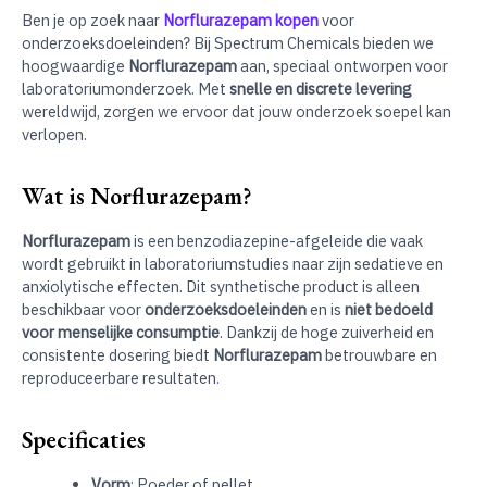
Ben je op zoek naar
Norflurazepam kopen
voor
onderzoeksdoeleinden? Bij Spectrum Chemicals bieden we
hoogwaardige
Norflurazepam
aan, speciaal ontworpen voor
laboratoriumonderzoek. Met
snelle en discrete levering
wereldwijd, zorgen we ervoor dat jouw onderzoek soepel kan
verlopen.
Wat is Norflurazepam?
Norflurazepam
is een benzodiazepine-afgeleide die vaak
wordt gebruikt in laboratoriumstudies naar zijn sedatieve en
anxiolytische effecten. Dit synthetische product is alleen
beschikbaar voor
onderzoeksdoeleinden
en is
niet bedoeld
voor menselijke consumptie
. Dankzij de hoge zuiverheid en
consistente dosering biedt
Norflurazepam
betrouwbare en
reproduceerbare resultaten
.
Specificaties
Vorm
: Poeder of pellet