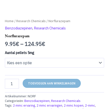
Home
/
Research Chemicals
/ Norflurazepam
Benzodiazepinen
,
Research Chemicals
Norflurazepam
9.95
€
–
124.95
€
Aantal pellets 5mg
Norflurazepam
TOEVOEGEN AAN WINKELWAGEN
aantal
Artikelnummer:
NORF
Categorieën:
Benzodiazepinen
,
Research Chemicals
Tags:
2 mmc ervaring
,
2 mmc ervaringen
,
2 mmc kopen
,
2-mmc
,