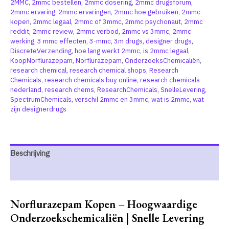
2MMC
,
2mmc bestellen
,
2mmc dosering
,
2mmc drugsforum
,
2mmc ervaring
,
2mmc ervaringen
,
2mmc hoe gebruiken
,
2mmc
kopen
,
2mmc legaal
,
2mmc of 3mmc
,
2mmc psychonaut
,
2mmc
reddit
,
2mmc review
,
2mmc verbod
,
2mmc vs 3mmc
,
2mmc
werking
,
3 mmc effecten
,
3-mmc
,
3m drugs
,
designer drugs
,
DiscreteVerzending
,
hoe lang werkt 2mmc
,
is 2mmc legaal
,
KoopNorflurazepam
,
Norflurazepam
,
OnderzoeksChemicaliën
,
research chemical
,
research chemical shops
,
Research
Chemicals
,
research chemicals buy online
,
research chemicals
nederland
,
research chems
,
ResearchChemicals
,
SnelleLevering
,
SpectrumChemicals
,
verschil 2mmc en 3mmc
,
wat is 2mmc
,
wat
zijn designerdrugs
Beschrijving
Extra informatie
Norflurazepam Kopen – Hoogwaardige
Onderzoekschemicaliën | Snelle Levering