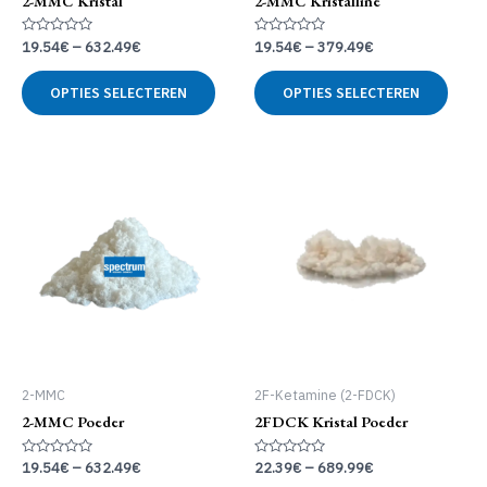
2-MMC Kristal
2-MMC Kristalline
Gewaardeerd
Gewaardeerd
19.54
€
–
632.49
€
19.54
€
–
379.49
€
0
0
uit
uit
Dit
Dit
5
5
OPTIES SELECTEREN
OPTIES SELECTEREN
product
produ
heeft
heeft
meerdere
meer
variaties.
variat
Deze
Deze
optie
optie
kan
kan
gekozen
geko
worden
word
op
op
de
de
productpagina
produ
2-MMC
2F-Ketamine (2-FDCK)
2-MMC Poeder
2FDCK Kristal Poeder
Gewaardeerd
Gewaardeerd
19.54
€
–
632.49
€
22.39
€
–
689.99
€
0
0