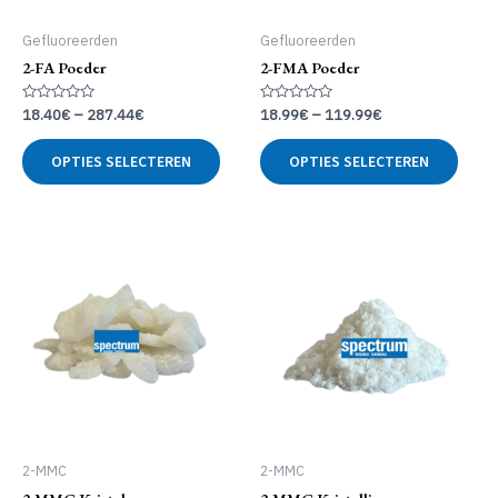
Gefluoreerden
Gefluoreerden
2-FA Poeder
2-FMA Poeder
Gewaardeerd
Gewaardeerd
18.40
€
–
287.44
€
18.99
€
–
119.99
€
0
0
uit
uit
Dit
Dit
5
5
OPTIES SELECTEREN
OPTIES SELECTEREN
product
produ
heeft
heeft
meerdere
meer
variaties.
variat
Deze
Deze
optie
optie
kan
kan
gekozen
geko
worden
word
op
op
de
de
productpagina
produ
2-MMC
2-MMC