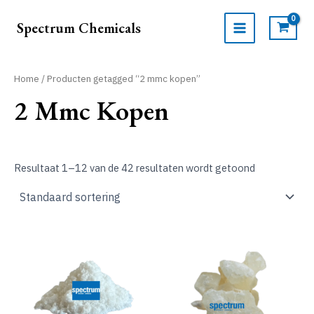
Ga
naar
Spectrum Chemicals
de
MAIN
inhoud
MENU
Home
/ Producten getagged “2 mmc kopen”
2 Mmc Kopen
Resultaat 1–12 van de 42 resultaten wordt getoond