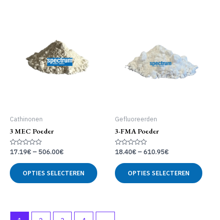
meerdere
meer
variaties.
variat
Deze
Deze
optie
optie
kan
kan
gekozen
geko
worden
word
op
op
de
de
productpagina
produ
Cathinonen
Gefluoreerden
3 MEC Poeder
3-FMA Poeder
Gewaardeerd
Gewaardeerd
17.19
€
–
506.00
€
18.40
€
–
610.95
€
0
0
uit
uit
Dit
Dit
5
5
OPTIES SELECTEREN
OPTIES SELECTEREN
product
produ
heeft
heeft
meerdere
meer
variaties.
variat
Deze
Deze