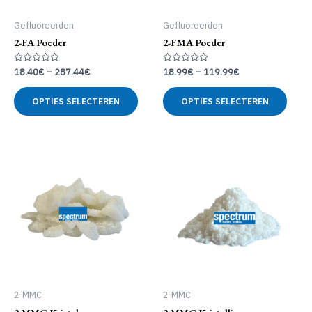
Gefluoreerden
Gefluoreerden
2-FA Poeder
2-FMA Poeder
Gewaardeerd
Gewaardeerd
18.40
€
–
287.44
€
18.99
€
–
119.99
€
0
0
uit
uit
Dit
Dit
5
5
OPTIES SELECTEREN
OPTIES SELECTEREN
product
produ
heeft
heeft
meerdere
meer
variaties.
variat
Deze
Deze
optie
optie
kan
kan
gekozen
geko
worden
word
op
op
de
de
productpagina
produ
2-MMC
2-MMC