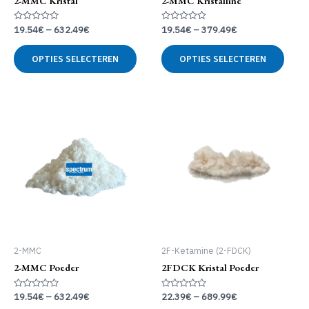
2-MMC Kristal
2-MMC Kristalline
Gewaardeerd
Gewaardeerd
19.54
€
–
632.49
€
19.54
€
–
379.49
€
0
0
uit
uit
Dit
Dit
5
5
OPTIES SELECTEREN
OPTIES SELECTEREN
product
produ
heeft
heeft
meerdere
meer
variaties.
variat
Deze
Deze
optie
optie
kan
kan
gekozen
geko
worden
word
op
op
de
de
productpagina
produ
2-MMC
2F-Ketamine (2-FDCK)
2-MMC Poeder
2FDCK Kristal Poeder
Gewaardeerd
Gewaardeerd
19.54
€
–
632.49
€
22.39
€
–
689.99
€
0
0