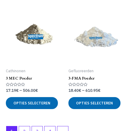
meerdere
meer
variaties.
variat
Deze
Deze
optie
optie
kan
kan
gekozen
geko
worden
word
op
op
de
de
productpagina
produ
Cathinonen
Gefluoreerden
3 MEC Poeder
3-FMA Poeder
Gewaardeerd
Gewaardeerd
17.19
€
–
506.00
€
18.40
€
–
610.95
€
0
0
uit
uit
Dit
Dit
5
5
OPTIES SELECTEREN
OPTIES SELECTEREN
product
produ
heeft
heeft
meerdere
meer
variaties.
variat
Deze
Deze