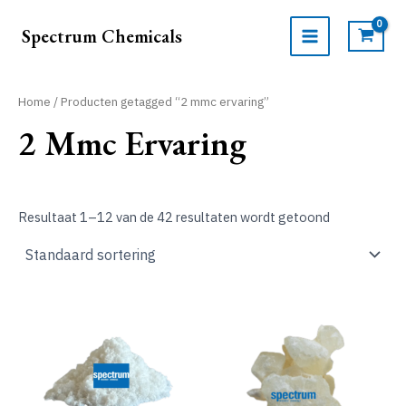
Ga
naar
Spectrum Chemicals
de
MAIN
inhoud
MENU
Home
/ Producten getagged “2 mmc ervaring”
2 Mmc Ervaring
Resultaat 1–12 van de 42 resultaten wordt getoond