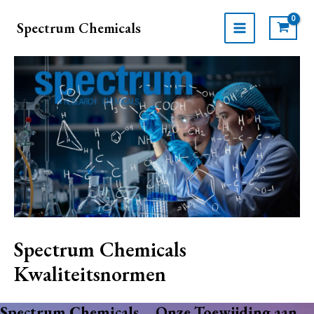
Ga
naar
Spectrum Chemicals
de
MAIN
inhoud
MENU
Spectrum Chemicals
Kwaliteitsnormen
Spectrum Chemicals – Onze Toewijding aan