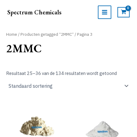
Ga
naar
Spectrum Chemicals
de
MAIN
inhoud
MENU
Home
/
Producten getagged “2MMC”
/ Pagina 3
2MMC
Resultaat 25–36 van de 134 resultaten wordt getoond