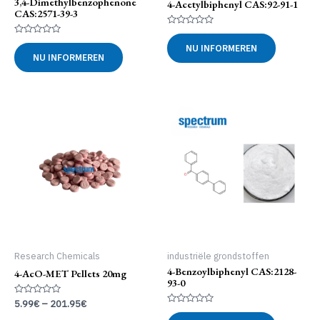
3,4-Dimethylbenzophenone
4-Acetylbiphenyl CAS:92-91-1
CAS:2571-39-3
Gewaardeerd
0
Gewaardeerd
NU INFORMEREN
uit
0
NU INFORMEREN
5
uit
5
Research Chemicals
industriële grondstoffen
4-Benzoylbiphenyl CAS:2128-
4-AcO-MET Pellets 20mg
93-0
Gewaardeerd
5.99
€
–
201.95
€
0
Gewaardeerd
uit
0