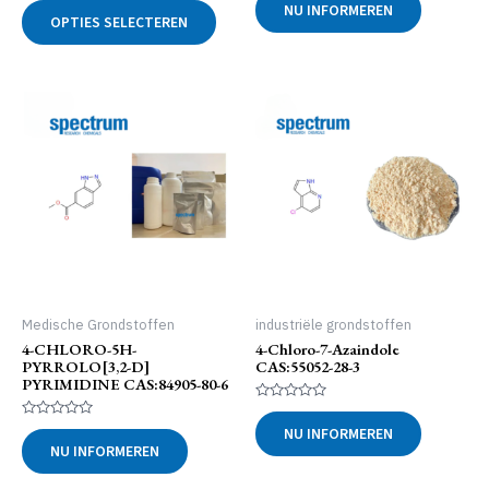
Dit
NU INFORMEREN
5
uit
OPTIES SELECTEREN
product
5
heeft
meerdere
variaties.
Deze
optie
kan
gekozen
worden
op
de
productpagina
Medische Grondstoffen
industriële grondstoffen
4-CHLORO-5H-
4-Chloro-7-Azaindole
PYRROLO[3,2-D]
CAS:55052-28-3
PYRIMIDINE CAS:84905-80-6
Gewaardeerd
0
Gewaardeerd
NU INFORMEREN
uit
0
NU INFORMEREN
5
uit
5