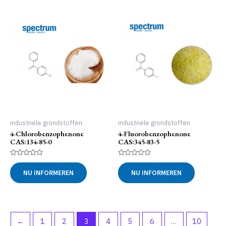
industriële grondstoffen
industriële grondstoffen
4-Chlorobenzophenone
4-Fluorobenzophenone
CAS:134-85-0
CAS:345-83-5
Gewaardeerd
Gewaardeerd
0
0
NU INFORMEREN
NU INFORMEREN
uit
uit
5
5
←
1
2
3
4
5
6
…
10