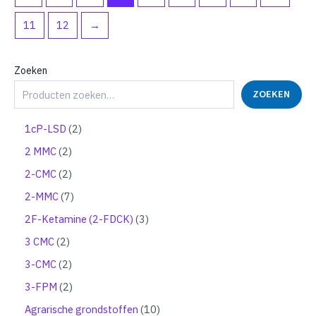
11
12
→
Zoeken
ZOEKEN
2
1cP-LSD
2
p
2
2 MMC
2
r
p
o
2
2-CMC
2
r
d
p
o
7
2-MMC
7
u
r
d
p
c
o
3
2F-Ketamine (2-FDCK)
3
u
r
t
d
p
c
o
2
3 CMC
2
e
u
r
t
d
p
n
c
o
2
3-CMC
2
e
u
r
t
d
p
n
c
o
2
3-FPM
2
e
u
r
t
d
p
n
c
o
1
Agrarische grondstoffen
10
e
u
r