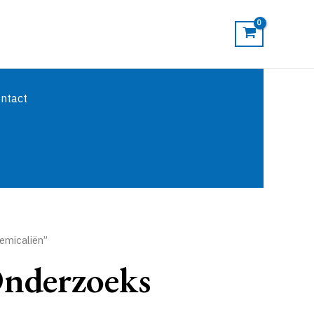
ntact
emicaliën”
Onderzoeks