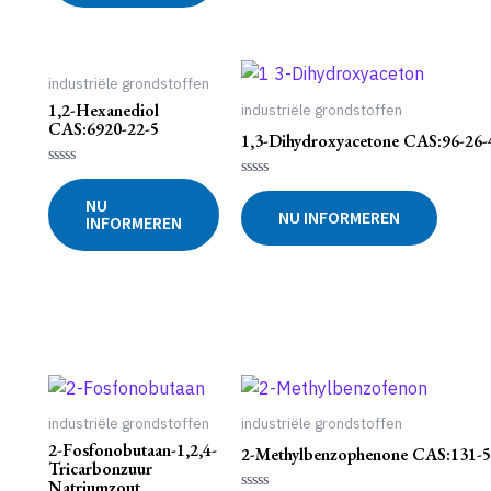
industriële grondstoffen
1,2-Hexanediol
industriële grondstoffen
CAS:6920-22-5
1,3-Dihydroxyacetone CAS:96-26-
Gewaardeerd
Gewaardeerd
0
NU
0
uit
NU INFORMEREN
uit
INFORMEREN
5
5
industriële grondstoffen
industriële grondstoffen
2-Fosfonobutaan-1,2,4-
2-Methylbenzophenone CAS:131-5
Tricarbonzuur
Natriumzout