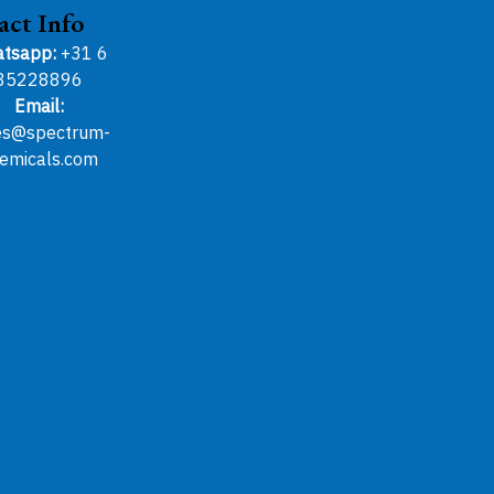
act Info
tsapp:
+31 6
85228896
Email:
es@spectrum-
emicals.com