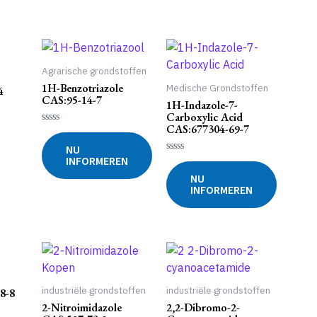
Agrarische grondstoffen
1H-Benzotriazole
Medische Grondstoffen
4
CAS:95-14-7
1H-Indazole-7-
Carboxylic Acid
CAS:677304-69-7
Gewaardeerd
0
NU
uit
INFORMEREN
5
Gewaardeerd
0
NU
uit
INFORMEREN
5
industriële grondstoffen
industriële grondstoffen
8-8
2-Nitroimidazole
2,2-Dibromo-2-