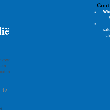
Cont
Wha
ië
sal
ch
r voor
n en
uiten.
$9
or