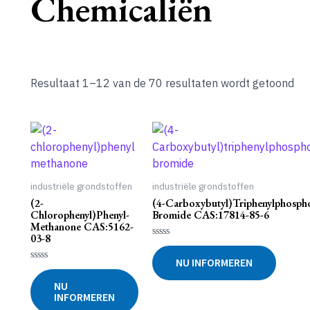
Chemicaliën
Resultaat 1–12 van de 70 resultaten wordt getoond
industriële grondstoffen
industriële grondstoffen
(2-
(4-Carboxybutyl)triphenylphosp
Chlorophenyl)phenyl-
Bromide CAS:17814-85-6
Methanone CAS:5162-
03-8
Gewaardeerd
0
NU INFORMEREN
uit
Gewaardeerd
5
0
NU
uit
INFORMEREN
5