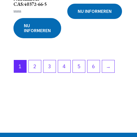
Gewaardeerd
CAS:40372-66-5
0
NU INFORMEREN
uit
5
Gewaardeerd
0
NU
uit
INFORMEREN
5
1
2
3
4
5
6
→