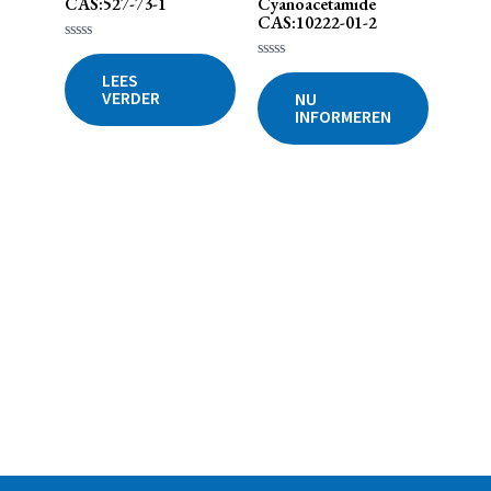
CAS:527-73-1
Cyanoacetamide
CAS:10222-01-2
Gewaardeerd
0
Gewaardeerd
LEES
uit
0
VERDER
5
NU
uit
INFORMEREN
5