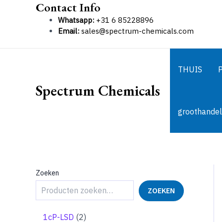
Contact Info
Ga
naar
Whatsapp:
+31 6 85228896
de
Email:
sales@spectrum-chemicals.com
inhoud
THUIS
Spectrum Chemicals
groothandel
Zoeken
ZOEKEN
2
1cP-LSD
2