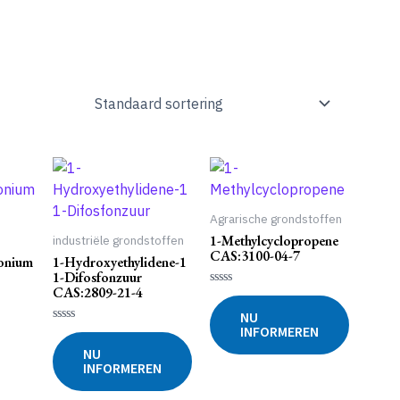
Agrarische grondstoffen
1-Methylcyclopropene
industriële grondstoffen
CAS:3100-04-7
honium
1-Hydroxyethylidene-1
1-Difosfonzuur
CAS:2809-21-4
Gewaardeerd
0
NU
uit
INFORMEREN
5
Gewaardeerd
0
NU
uit
INFORMEREN
5