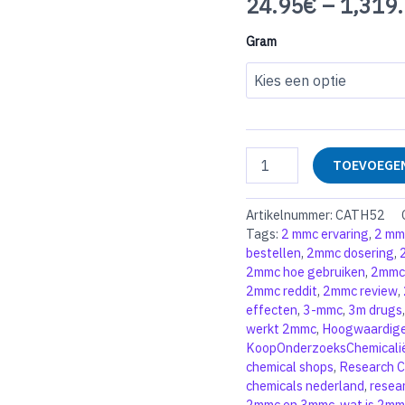
24.95
€
–
1,319
Gram
4F-
TOEVOEGEN
PiHP
Poeder
aantal
Artikelnummer:
CATH52
Tags:
2 mmc ervaring
,
2 mm
bestellen
,
2mmc dosering
,
2mmc hoe gebruiken
,
2mmc
2mmc reddit
,
2mmc review
,
effecten
,
3-mmc
,
3m drugs
werkt 2mmc
,
Hoogwaardige
KoopOnderzoeksChemicali
chemical shops
,
Research C
chemicals nederland
,
resea
2mmc en 3mmc
,
wat is 2mm