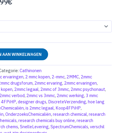
.99
€
 AAN WINKELWAGEN
Categorie:
Cathinonen
c ervaringen
,
2 mmc kopen
,
2-mmc
,
2MMC
,
2mmc
2mmc drugsforum
,
2mmc ervaring
,
2mmc ervaringen
,
 kopen
,
2mmc legaal
,
2mmc of 3mmc
,
2mmc psychonaut
,
2mmc verbod
,
2mmc vs 3mmc
,
2mmc werking
,
3 mmc
,
4FPiHP
,
designer drugs
,
DiscreteVerzending
,
hoe lang
Chemicaliën
,
is 2mmc legaal
,
Koop4FPiHP
,
ën
,
OnderzoeksChemicaliën
,
research chemical
,
research
hemicals
,
research chemicals buy online
,
research
rch chems
,
SnelleLevering
,
SpectrumChemicals
,
verschil
c
,
wat zijn designerdrugs