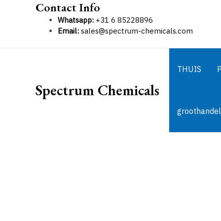
Contact Info
Ga
naar
Whatsapp:
+31 6 85228896
de
Email:
sales@spectrum-chemicals.com
inhoud
THUIS
Spectrum Chemicals
groothandel