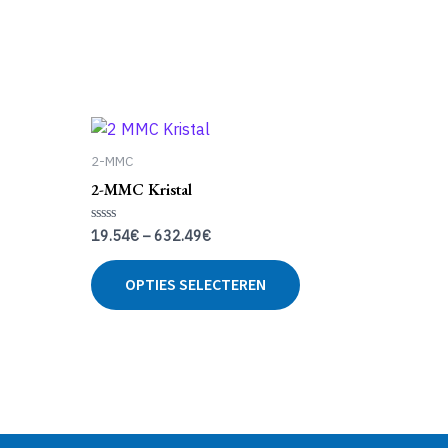
2-MMC
2-MMC Kristal
19.54
€
–
632.49
€
Gewaardeerd
0
uit
Dit
Dit
5
OPTIES SELECTEREN
product
product
heeft
heeft
meerdere
meerdere
variaties.
variaties.
Deze
Deze
optie
optie
kan
kan