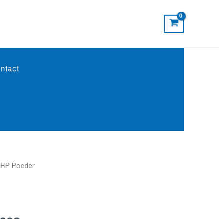
ntact
iHP Poeder