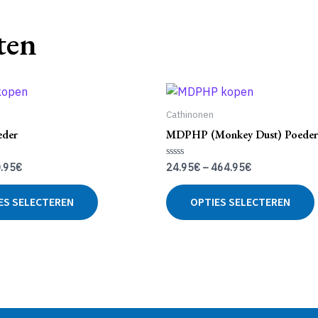
ten
Cathinonen
eder
MDPHP (Monkey Dust) Poeder
.95
€
24.95
€
–
464.95
€
d
Gewaardeerd
0
uit
Dit
5
ES SELECTEREN
OPTIES SELECTEREN
product
heeft
meerdere
variaties.
Deze
optie
kan