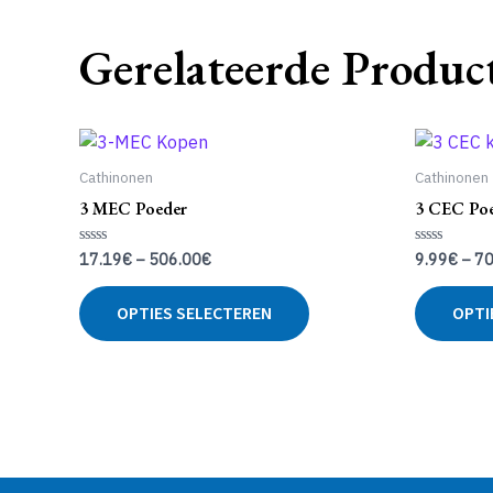
Gerelateerde Produc
Cathinonen
Cathinonen
3 MEC Poeder
3 CEC Po
17.19
€
–
506.00
€
9.99
€
–
70
Gewaardeerd
Gewaardeer
0
0
uit
uit
Dit
5
5
OPTIES SELECTEREN
OPTI
product
heeft
meerdere
variaties.
Deze
optie
kan