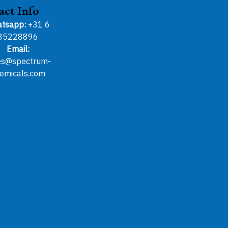
gekozen
gekozen
act Info
worden
worden
tsapp:
+31 6
op
op
85228896
de
de
Email:
productpagina
productpagina
es@spectrum-
emicals.com