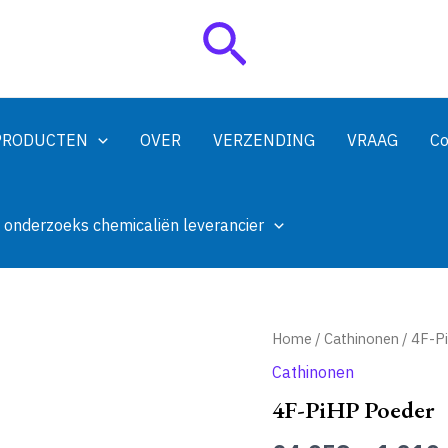
Zoeken
PRODUCTEN
OVER
VERZENDING
VRAAG
Co
 onderzoeks chemicaliën leverancier
Home
/
Cathinonen
/ 4F-P
Cathinonen
4F-PiHP Poeder