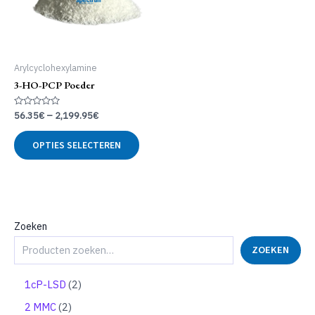
Arylcyclohexylamine
3-HO-PCP Poeder
Gewaardeerd
56.35
€
–
2,199.95
€
0
uit
Dit
5
OPTIES SELECTEREN
product
heeft
meerdere
variaties.
Deze
optie
Zoeken
kan
ZOEKEN
gekozen
worden
op
2
1cP-LSD
2
de
p
2
2 MMC
2
productpagina
r