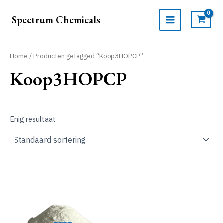
Ga
naar
Spectrum Chemicals
de
MAIN
inhoud
MENU
Home
/ Producten getagged “Koop3HOPCP”
Koop3HOPCP
Enig resultaat