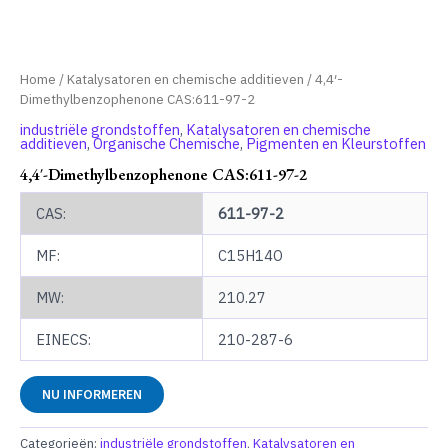
Home
/
Katalysatoren en chemische additieven
/ 4,4′-
Dimethylbenzophenone CAS:611-97-2
industriële grondstoffen
,
Katalysatoren en chemische
additieven
,
Organische Chemische
,
Pigmenten en Kleurstoffen
4,4′-Dimethylbenzophenone CAS:611-97-2
CAS:
611-97-2
MF:
C15H14O
MW:
210.27
EINECS:
210-287-6
NU INFORMEREN
Categorieën:
industriële grondstoffen
,
Katalysatoren en