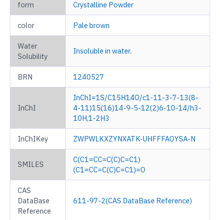
form
Crystalline Powder
color
Pale brown
Water
Insoluble in water.
Solubility
BRN
1240527
InChI=1S/C15H14O/c1-11-3-7-13(8-
InChI
4-11)15(16)14-9-5-12(2)6-10-14/h3-
10H,1-2H3
InChIKey
ZWPWLKXZYNXATK-UHFFFAOYSA-N
C(C1=CC=C(C)C=C1)
SMILES
(C1=CC=C(C)C=C1)=O
CAS
DataBase
611-97-2(CAS DataBase Reference)
Reference