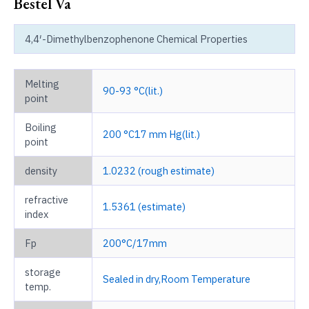
Bestel Va
4,4′-Dimethylbenzophenone Chemical Properties
Melting
90-93 °C(lit.)
point
Boiling
200 °C17 mm Hg(lit.)
point
density
1.0232 (rough estimate)
refractive
1.5361 (estimate)
index
Fp
200°C/17mm
storage
Sealed in dry,Room Temperature
temp.