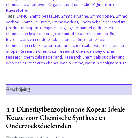
chemische additieven
,
Organische Chemische
,
Pigmenten en
Kleurstoffen
Tags:
2MMC
,
2mmc bestellen
,
2mmc ervaring
,
2mmc kopen
,
2mmc
verbod
,
2mmc vs 3mmc
,
2mmc werking
,
Chemische laboratorium
producten kopen
,
designer drugs
,
groothandel onderzoeks
chemicaliën leverancier
,
groothandel research chemicaliën
,
leveranciers van onderzoeks chemicaliën
,
onderzoeks
chemicaliën in bulk kopen
,
research chemical
,
research chemical
shops
,
Research Chemicals
,
research chemicals buy online
,
research chemicals nederland
,
Research Chemicals supplier and
wholesaler
,
research chems
,
wat is 2mmc
,
wat zijn designerdrugs
Beschrijving
4 4-Dimethylbenzophenone Kopen: Ideale
Keuze voor Chemische Synthese en
Onderzoeksdoeleinden