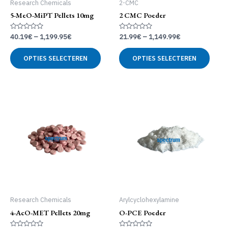
Research Chemicals
2-CMC
5-MeO-MiPT Pellets 10mg
2 CMC Poeder
Gewaardeerd
Gewaardeerd
40.19
€
–
1,199.95
€
21.99
€
–
1,149.99
€
0
0
uit
uit
Dit
Dit
5
5
OPTIES SELECTEREN
OPTIES SELECTEREN
product
produ
heeft
heeft
meerdere
meer
variaties.
variat
Deze
Deze
optie
optie
kan
kan
gekozen
geko
worden
word
op
op
de
de
productpagina
produ
Research Chemicals
Arylcyclohexylamine
4-AcO-MET Pellets 20mg
O-PCE Poeder