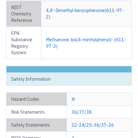
NIST
4,4′-Dimethyl benzophenone(611-97-
Chemistry
2)
Reference
EPA
Substance
Methanone, bis(4-methylphenyl)- (611-
Registry
97-2)
System
Safety Information
Hazard Codes
Xi
Risk Statements
36/37/38
Safety Statements
22-24/25-36/37-26
WGK Germany
3