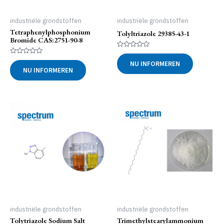
industriële grondstoffen
industriële grondstoffen
Tetraphenylphosphonium
Tolyltriazole 29385-43-1
Bromide CAS:2751-90-8
Gewaardeerd
0
Gewaardeerd
NU INFORMEREN
uit
0
NU INFORMEREN
5
uit
5
industriële grondstoffen
industriële grondstoffen
Tolytriazole Sodium Salt
Trimethylstearylammonium