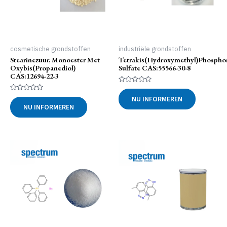
cosmetische grondstoffen
industriële grondstoffen
Stearinezuur, Monoester Met
Tetrakis(hydroxymethyl)phosph
Oxybis(propanediol)
Sulfate CAS:55566-30-8
CAS:12694-22-3
Gewaardeerd
0
Gewaardeerd
NU INFORMEREN
uit
0
NU INFORMEREN
5
uit
5