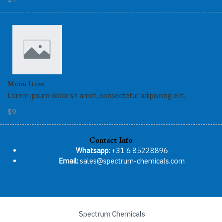
Menu Item
Lorem ipsum dolor sit amet, consectetur adipiscing elit.
$9
Contact Info
Whatsapp:
+31 6 85228896
Email:
sales@spectrum-chemicals.com
Spectrum Chemicals