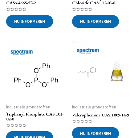
CAS:64665-57-2
Chloride CAS:112-03-8
Gewaardeerd
Gewaardeerd
0
0
NU INFORMEREN
NU INFORMEREN
uit
uit
5
5
industriële grondstoffen
industriële grondstoffen
Triphenyl Phosphite CAS:101-
Valerophenone CAS:1009-14-9
02-0
Gewaardeerd
0
Gewaardeerd
NU INFORMEREN
uit
0
NU INFORMEREN