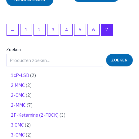
5
uit
5
←
1
2
3
4
5
6
7
Zoeken
ZOEKEN
2
1cP-LSD
2
p
2
2 MMC
2
r
p
o
2
2-CMC
2
r
d
p
o
7
2-MMC
7
u
r
d
p
c
o
3
2F-Ketamine (2-FDCK)
3
u
r
t
d
p
c
o
2
3 CMC
2
e
u
r
t
d
p
n
c
o
2
3-CMC
2
e
u
r