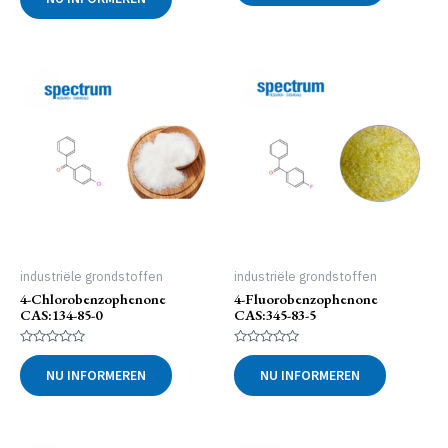
5
uit
5
industriële grondstoffen
industriële grondstoffen
4-Chlorobenzophenone
4-Fluorobenzophenone
CAS:134-85-0
CAS:345-83-5
Gewaardeerd
Gewaardeerd
0
0
NU INFORMEREN
NU INFORMEREN
uit
uit
5
5