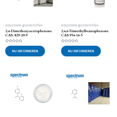
industriële grondstoffen
industriële grondstoffen
2,4-Dimethoxyacetophenone
2,4,6-Trimethylbenzophenone
CAS: 829-20-9
CAS:954-16-5
Gewaardeerd
Gewaardeerd
0
0
NU INFORMEREN
NU INFORMEREN
uit
uit
5
5