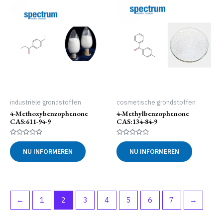
industriële grondstoffen
cosmetische grondstoffen
4-Methoxybenzophenone
4-Methylbenzophenone
CAS:611-94-9
CAS:134-84-9
Gewaardeerd
Gewaardeerd
0
0
NU INFORMEREN
NU INFORMEREN
uit
uit
5
5
←
1
2
3
4
5
6
7
→