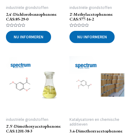
industriële grondstoffen
industriële grondstoffen
2,4′-Dichlorobenzophenone
2′-Methylacetophenone
CAS:85-29-0
CAS:577-16-2
Gewaardeerd
Gewaardeerd
0
0
NU INFORMEREN
NU INFORMEREN
uit
uit
5
5
industriële grondstoffen
Katalysatoren en chemische
additieven
2′,5′-Dimethoxyacetophenone
CAS:1201-38-3
3,4-Dimethoxyacetophenone