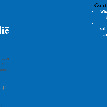
Cont
Wha
ië
sal
ch
r voor
n en
uiten.
$9
or