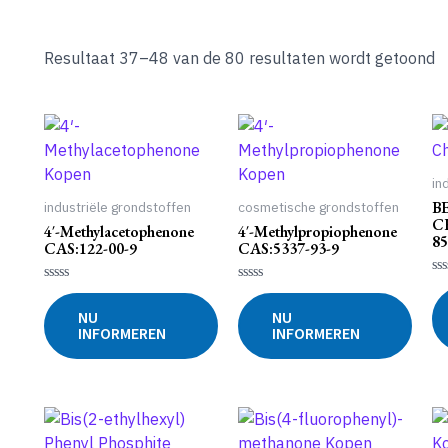
Resultaat 37–48 van de 80 resultaten wordt getoond
in
B
industriële grondstoffen
cosmetische grondstoffen
C
4′-Methylacetophenone
4′-Methylpropiophenone
85
CAS:122-00-9
CAS:5337-93-9
Ge
Gewaardeerd
Gewaardeerd
0
0
0
uit
NU
NU
uit
uit
5
INFORMEREN
INFORMEREN
5
5