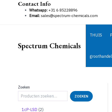
Contact Info
Ga
naar
Whatsapp:
+31 6 85228896
de
Email:
sales@spectrum-chemicals.com
inhoud
THUIS
Spectrum Chemicals
groothandel
Zoeken
ZOEKEN
2
1cP-LSD
2