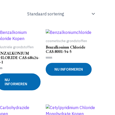
cosmetische grondstoffen
Benzalkonium Chloride
dustriële grondstoffen
CAS:8001-54-5
ENZALKONIUM
HLORIDE CAS:68424-
-1
Gewaardeerd
0
NU INFORMEREN
uit
5
waardeerd
NU
INFORMEREN