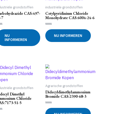
dustriële grondstoffen
industriële grondstoffen
rbohydrazide CAS:497-
Cetylpyridinium Chloride
-7
Monohydrate CAS:6004-24-6
waardeerd
Gewaardeerd
0
NU
NU INFORMEREN
uit
INFORMEREN
5
Agrarische grondstoffen
dustriële grondstoffen
Didecyldimethylammonium
decyl Dimethyl
Bromide CAS:2390-68-3
mmonium Chloride
S:7173-51-5
Gewaardeerd
0
waardeerd