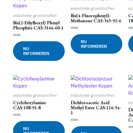
industriële grondstoffen
in
Bis(4-Fluorophenyl)-
Ca
industriële grondstoffen
Methanone CAS:345-92-6
18
Bis(2-Ethylhexyl) Phenyl
Phosphite CAS:3164-60-1
Gewaardeerd
Ge
0
0
NU
Gewaardeerd
uit
uit
0
INFORMEREN
5
5
NU
uit
INFORMEREN
5
industriële grondstoffen
industriële grondstoffen
Cyclohexylamine
Dichloroacetic Acid
in
CAS:108-91-8
Methyl Ester CAS:116-54-
Di
1
A
CA
Gewaardeerd
0
Gewaardeerd
NU
uit
0
5
Ge