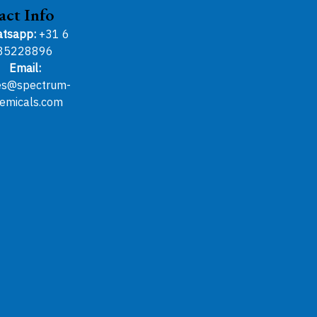
act Info
tsapp:
+31 6
85228896
Email:
es@spectrum-
emicals.com