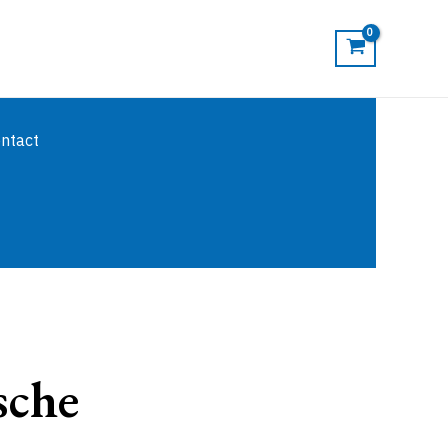
ntact
sche