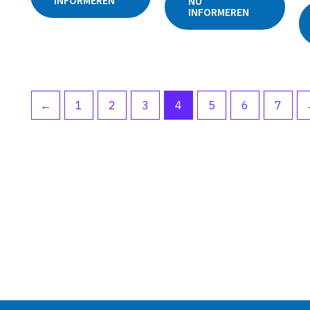
INFORMEREN
NU
uit
0
INFORMEREN
5
uit
5
←
1
2
3
4
5
6
7