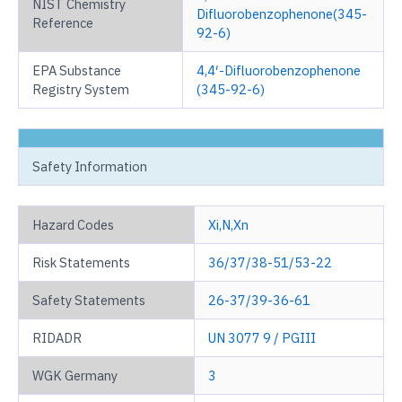
NIST Chemistry
Difluorobenzophenone(345-
Reference
92-6)
EPA Substance
4,4′-Difluorobenzophenone
Registry System
(345-92-6)
Safety Information
Hazard Codes
Xi,N,Xn
Risk Statements
36/37/38-51/53-22
Safety Statements
26-37/39-36-61
RIDADR
UN 3077 9 / PGIII
WGK Germany
3