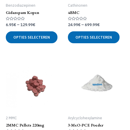
Benzodiazepinen
Cathinonen
Gidazepam Kopen
4BMC
Gewaardeerd
Gewaardeerd
6.95
€
–
129.99
€
24.99
€
–
699.99
€
0
0
uit
uit
Dit
Dit
5
5
OPTIES SELECTEREN
OPTIES SELECTEREN
product
produ
heeft
heeft
meerdere
meer
variaties.
variat
Deze
Deze
optie
optie
kan
kan
gekozen
geko
worden
word
op
op
de
de
productpagina
produ
2 MMC
Arylcyclohexylamine
2MMC Pellets 220mg
3-MeO-PCE Poeder