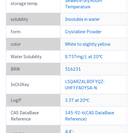
Sealed in dry,Room
storage temp.
Temperature
solubility
Insoluble in water
form
Crystalline Powder
color
White to slightly yellow
Water Solubility
8.757mg/L at 20℃
BRN
516231
LSQARZALBDFYQZ-
InChIKey
UHFFFAOYSA-N
LogP
3.37 at 20℃
CAS DataBase
345-92-6(CAS DataBase
Reference
Reference)
4,4′-