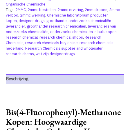
Organische Chemische
Tags:
2MMC
,
2mmc bestellen
,
2mmc ervaring
,
2mmc kopen
,
2mmc
verbod
,
2mmc werking
,
Chemische laboratorium producten
kopen
,
designer drugs
,
groothandel onderzoeks chemicaliën
leverancier
,
groothandel research chemicaliën
,
leveranciers van
onderzoeks chemicaliën
,
onderzoeks chemicaliën in bulk kopen
,
research chemical
,
research chemical shops
,
Research
Chemicals
,
research chemicals buy online
,
research chemicals
nederland
,
Research Chemicals supplier and wholesaler
,
research chems
,
wat zijn designerdrugs
Beschrijving
Bis(4-Fluorophenyl)-Methanone
Kopen: Hoogwaardige