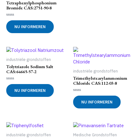
Tetraphenylphosphonium
Bromide CAS:2751-90-8
Gewaardeerd
0
NU INFORMEREN
uit
5
industriële grondstoffen
Tolytriazole Sodium Salt
CAS:64665-57-2
industriële grondstoffen
Trimethylstearylammonium
Chloride CAS:112-03-8
Gewaardeerd
0
NU INFORMEREN
uit
5
Gewaardeerd
0
NU INFORMEREN
uit
5
industriële grondstoffen
Medische Grondstoffen