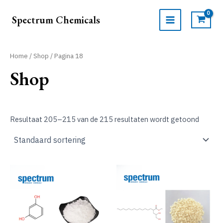
Ga
naar
Spectrum Chemicals
de
MAIN
inhoud
MENU
Home
/
Shop
/ Pagina 18
Shop
Resultaat 205–215 van de 215 resultaten wordt getoond