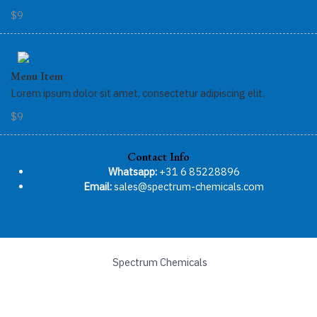
$9
Menu Item
Lorem ipsum dolor sit amet, consectetur adipiscing elit.
$9
Contact Info
Whatsapp:
+31 6 85228896
Email:
sales@spectrum-chemicals.com
Spectrum Chemicals