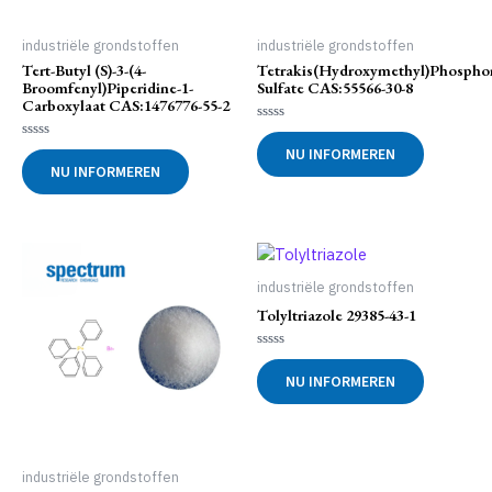
industriële grondstoffen
industriële grondstoffen
Tert-Butyl (S)-3-(4-
Tetrakis(hydroxymethyl)phosph
Broomfenyl)piperidine-1-
Sulfate CAS:55566-30-8
Carboxylaat CAS:1476776-55-2
Gewaardeerd
0
Gewaardeerd
NU INFORMEREN
uit
0
NU INFORMEREN
5
uit
5
industriële grondstoffen
Tolyltriazole 29385-43-1
Gewaardeerd
0
NU INFORMEREN
uit
5
industriële grondstoffen