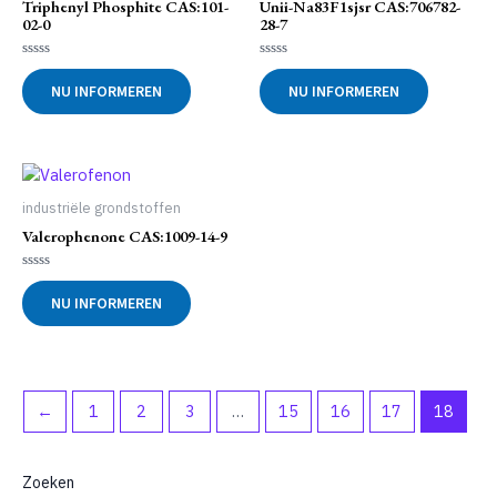
Triphenyl Phosphite CAS:101-
Unii-Na83F1sjsr CAS:706782-
02-0
28-7
Gewaardeerd
Gewaardeerd
0
0
NU INFORMEREN
NU INFORMEREN
uit
uit
5
5
industriële grondstoffen
Valerophenone CAS:1009-14-9
Gewaardeerd
0
NU INFORMEREN
uit
5
←
1
2
3
…
15
16
17
18
Zoeken