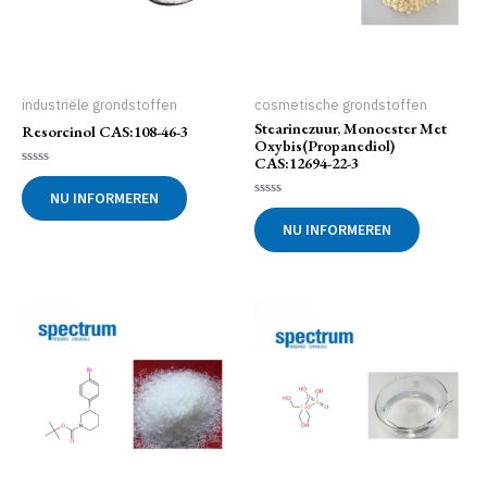
industriële grondstoffen
cosmetische grondstoffen
Stearinezuur, Monoester Met
Resorcinol CAS:108-46-3
Oxybis(propanediol)
CAS:12694-22-3
Gewaardeerd
0
NU INFORMEREN
uit
Gewaardeerd
5
0
NU INFORMEREN
uit
5