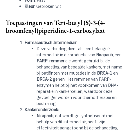
Vorm
: Vast
Kleur
: Gebroken wit
Toepassingen van Tert-butyl (S)-3-(4-
broomfenyl)piperidine-1-carboxylaat
Farmaceutisch Intermediair
:
Deze verbinding dient als een belangrijk
intermediair in de productie van
Niraparib
, een
PARP-remmer
die wordt gebruikt bij de
behandeling van bepaalde kankers, met name
bij patiënten met mutaties in de
BRCA-1
en
BRCA-2
genen. Het remmen van PARP-
enzymen helpt bij het voorkomen van DNA-
reparatie in kankercellen, waardoor deze
gevoeliger worden voor chemotherapie en
bestraling.
Kankeronderzoek
:
Niraparib
, dat wordt gesynthetiseerd met
behulp van dit intermediair, heeft zijn
effectiviteit aangetoond bij de behandeling