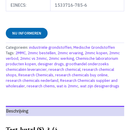
EINECS:
1533716-785-6
NU INFORMEREN
Categorieën:
industriële grondstoffen
,
Medische Grondstoffen
Tags:
2MMC
,
2mmc bestellen
,
2mmc ervaring
,
2mmc kopen
,
2mmc
verbod
,
2mmc vs 3mmc
,
2mmc werking
,
Chemische laboratorium
producten kopen
,
designer drugs
,
groothandel onderzoeks
chemicaliën leverancier
,
research chemical
,
research chemical
shops
,
Research Chemicals
,
research chemicals buy online
,
research chemicals nederland
,
Research Chemicals supplier and
wholesaler
,
research chems
,
wat is 2mmc
,
wat zijn designerdrugs
Beschrijving
Tert-butyl (S)-3-(4-