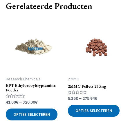
Gerelateerde Producten
Research Chemicals
2 MMC
EPT Ethylpropyltryptamine
2MMC Pellets 250mg
Poeder
Gewaardeerd
5.35
€
–
275.94
€
0
Gewaardeerd
41.00
€
–
320.00
€
uit
Dit
0
5
uit
Dit
OPTIES SELECTEREN
produ
5
OPTIES SELECTEREN
product
heeft
heeft
meer
meerdere
variat