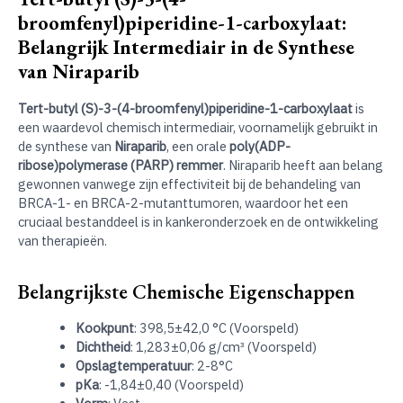
broomfenyl)piperidine-1-carboxylaat:
Belangrijk Intermediair in de Synthese
van Niraparib
Tert-butyl (S)-3-(4-broomfenyl)piperidine-1-carboxylaat
is
een waardevol chemisch intermediair, voornamelijk gebruikt in
de synthese van
Niraparib
, een orale
poly(ADP-
ribose)polymerase (PARP) remmer
. Niraparib heeft aan belang
gewonnen vanwege zijn effectiviteit bij de behandeling van
BRCA-1- en BRCA-2-mutanttumoren, waardoor het een
cruciaal bestanddeel is in kankeronderzoek en de ontwikkeling
van therapieën.
Belangrijkste Chemische Eigenschappen
Kookpunt
: 398,5±42,0 °C (Voorspeld)
Dichtheid
: 1,283±0,06 g/cm³ (Voorspeld)
Opslagtemperatuur
: 2-8°C
pKa
: -1,84±0,40 (Voorspeld)