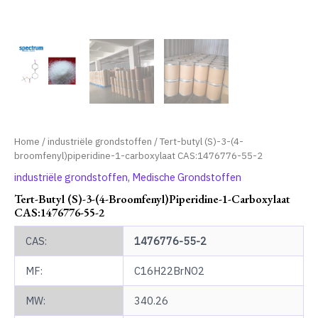
Home
/
industriële grondstoffen
/ Tert-butyl (S)-3-(4-
broomfenyl)piperidine-1-carboxylaat CAS:1476776-55-2
industriële grondstoffen
,
Medische Grondstoffen
Tert-Butyl (S)-3-(4-Broomfenyl)piperidine-1-Carboxylaat
CAS:1476776-55-2
CAS:
1476776-55-2
MF:
C16H22BrNO2
MW:
340.26