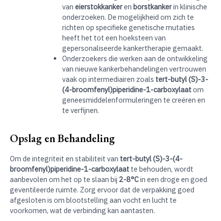
van
eierstokkanker
en
borstkanker
in klinische
onderzoeken. De mogelijkheid om zich te
richten op specifieke genetische mutaties
heeft het tot een hoeksteen van
gepersonaliseerde kankertherapie gemaakt.
Onderzoekers die werken aan de ontwikkeling
van nieuwe kankerbehandelingen vertrouwen
vaak op intermediairen zoals
tert-butyl (S)-3-
(4-broomfenyl)piperidine-1-carboxylaat
om
geneesmiddelenformuleringen te creëren en
te verfijnen.
Opslag en Behandeling
Om de integriteit en stabiliteit van
tert-butyl (S)-3-(4-
broomfenyl)piperidine-1-carboxylaat
te behouden, wordt
aanbevolen om het op te slaan bij
2-8°C
in een droge en goed
geventileerde ruimte. Zorg ervoor dat de verpakking goed
afgesloten is om blootstelling aan vocht en lucht te
voorkomen, wat de verbinding kan aantasten.