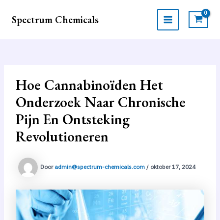
Ga
naar
Spectrum Chemicals
de
MAIN
inhoud
MENU
Hoe Cannabinoïden Het
Onderzoek Naar Chronische
Pijn En Ontsteking
Revolutioneren
Door
admin@spectrum-chemicals.com
/
oktober 17, 2024