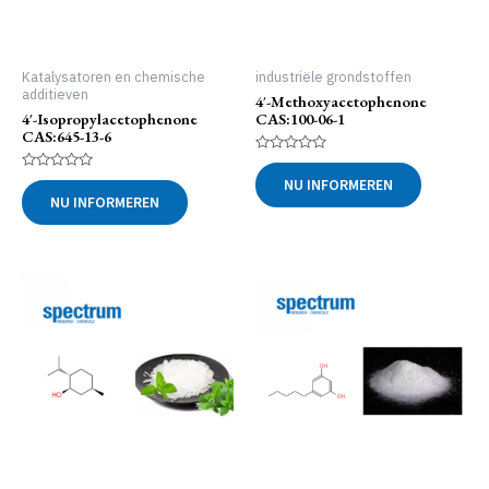
Katalysatoren en chemische
industriële grondstoffen
additieven
4′-Methoxyacetophenone
4′-Isopropylacetophenone
CAS:100-06-1
CAS:645-13-6
Gewaardeerd
0
Gewaardeerd
NU INFORMEREN
uit
0
NU INFORMEREN
5
uit
5