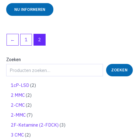
Gewaardeerd
0
NU INFORMEREN
uit
5
←
1
2
Zoeken
ZOEKEN
2
1cP-LSD
2
p
2
2 MMC
2
r
p
o
2
2-CMC
2
r
d
p
o
7
2-MMC
7
u
r
d
p
c
o
3
2F-Ketamine (2-FDCK)
3
u
r
t
d
p
c
o
2
3 CMC
2
e
u
r