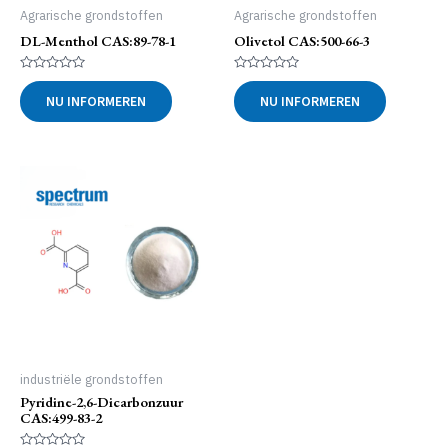
Agrarische grondstoffen
Agrarische grondstoffen
DL-Menthol CAS:89-78-1
Olivetol CAS:500-66-3
Gewaardeerd
Gewaardeerd
0
0
NU INFORMEREN
NU INFORMEREN
uit
uit
5
5
industriële grondstoffen
Pyridine-2,6-Dicarbonzuur
CAS:499-83-2