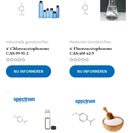
industriële grondstoffen
Medische Grondstoffen
4′-Chloroacetophenone
4′-Fluoroacetophenone
CAS:99-91-2
CAS:403-42-9
Gewaardeerd
Gewaardeerd
0
0
NU INFORMEREN
NU INFORMEREN
uit
uit
5
5