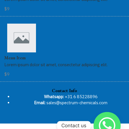
$9
Menu Item
Lorem ipsum dolor sit amet, consectetur adipiscing elit.
$9
Contact Info
Whatsapp:
+31 6 85228896
Email:
sales@spectrum-chemicals.com
Contact us