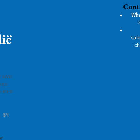
Cont
Wha
ië
sal
ch
r voor
n en
uiten.
$9
or