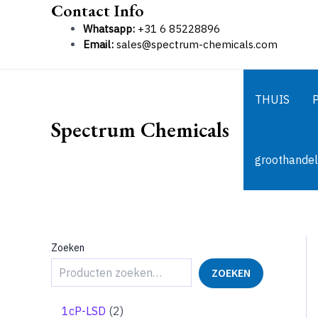
Contact Info
Ga
naar
Whatsapp:
+31 6 85228896
de
Email:
sales@spectrum-chemicals.com
inhoud
THUIS
Spectrum Chemicals
groothandel
Zoeken
ZOEKEN
2
1cP-LSD
2