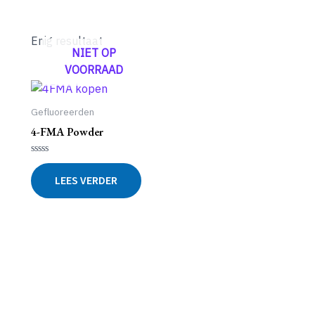
Enig resultaat
NIET OP
VOORRAAD
Gefluoreerden
4-FMA Powder
Gewaardeerd
0
LEES VERDER
uit
5