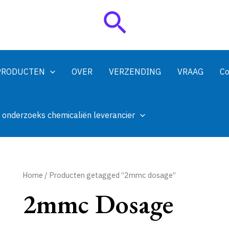
Zoeken
PRODUCTEN
OVER
VERZENDING
VRAAG
Co
 onderzoeks chemicaliën leverancier
Home
/ Producten getagged “2mmc dosage”
2mmc Dosage