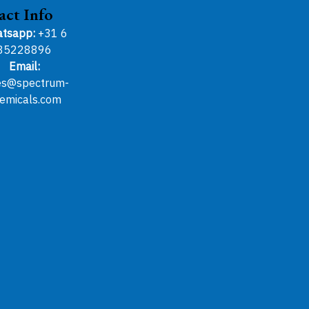
act Info
tsapp:
+31 6
85228896
Email:
es@spectrum-
emicals.com